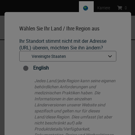
Karriere
:
0
Wählen Sie Ihr Land / Ihre Region aus
MENU
Ihr Standort stimmt nicht mit der Adresse
(URL) überein, möchten Sie ihn ändern?
Start
•
Histology Consumables
•
Reagenzien & Lösungen
•
Mit Formalin vorbefüllte Probenbecher
English
Jedes Land/jede Region kann seine eigenen
behördlichen Anforderungen und
medizinischen Praktiken haben. Die
Informationen in den einzelnen
Länderversionen unserer Website sind
spezifisch und gelten nur für dieses
Land/diese Region. Dies umfasst (ist aber
nicht beschränkt auf) alle
Produktdetails/Verfügbarkeit,
Dokumentation, Preise und Werbeaktionen.