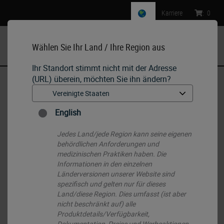
Karriere
:
0
Wählen Sie Ihr Land / Ihre Region aus
MENU
Ihr Standort stimmt nicht mit der Adresse
(URL) überein, möchten Sie ihn ändern?
Start
•
Histology Consumables
•
Hilfsmittel
•
Unsterile Karbonstahlklingen – mit spitzen und abgerundeten
Enden
English
Jedes Land/jede Region kann seine eigenen
behördlichen Anforderungen und
medizinischen Praktiken haben. Die
Informationen in den einzelnen
Länderversionen unserer Website sind
spezifisch und gelten nur für dieses
Land/diese Region. Dies umfasst (ist aber
nicht beschränkt auf) alle
Produktdetails/Verfügbarkeit,
Dokumentation, Preise und Werbeaktionen.