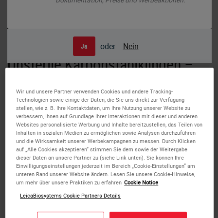
oder
Nein
Ja
Unsterile Karbonstahlklingen –
mit spitzen und abgerundeten
Wir und unsere Partner verwenden Cookies und andere Tracking-
Enden
Technologien sowie einige der Daten, die Sie uns direkt zur Verfügung
stellen, wie z. B. Ihre Kontaktdaten, um Ihre Nutzung unserer Website zu
verbessern, Ihnen auf Grundlage Ihrer Interaktionen mit dieser und anderen
Eine breite Auswahl an Skalpellklingen und -griffen für
Websites personalisierte Werbung und Inhalte bereitzustellen, das Teilen von
Pathologielabor
und
Sezierraum
.
Inhalten in sozialen Medien zu ermöglichen sowie Analysen durchzuführen
und die Wirksamkeit unserer Werbekampagnen zu messen. Durch Klicken
auf „Alle Cookies akzeptieren“ stimmen Sie dem sowie der Weitergabe
dieser Daten an unsere Partner zu (siehe Link unten). Sie können Ihre
Die Skalpelle Nr. 22 und Nr. 60 sind in der herkömmlichen
Einwilligungseinstellungen jederzeit im Bereich „Cookie-Einstellungen“ am
spitz zulaufenden Form bzw. als Nr. 22B und Nr. 60B auch
unteren Rand unserer Website ändern. Lesen Sie unsere Cookie-Hinweise,
abgerundet
erhältlich — für noch mehr Anwendersicherheit.
um mehr über unsere Praktiken zu erfahren
Cookie Notice
LeicaBiosystems Cookie Partners Details
Alle Skalpelle werden aus
hochfeinem Karbonstahl