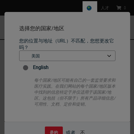
人才
:
0
选择您的国家/地区
MENU
您的位置与地址（URL）不匹配，您想更改它
吗？
首页
•
IHC & ISH
•
IHC Primary Antibodies
•
PD-1
English
每个国家/地区可能有自己的一套监管要求和
医疗实践。在我们网站的每个国家/地区版本
中找到的信息特定于并仅适用于该国家/地
区。这包括（但不限于）所有产品详细信息/
可用性、文档、定价和促销。
或者
不
是的