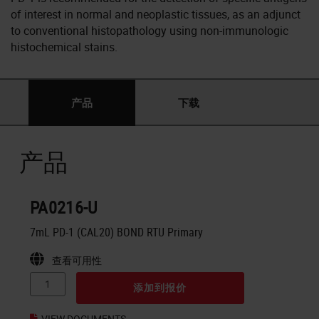
of interest in normal and neoplastic tissues, as an adjunct
to conventional histopathology using non-immunologic
histochemical stains.
产品
下载
产品
PA0216-U
7mL PD-1 (CAL20) BOND RTU Primary
查看可用性
添加到报价
VIEW DOCUMENTS