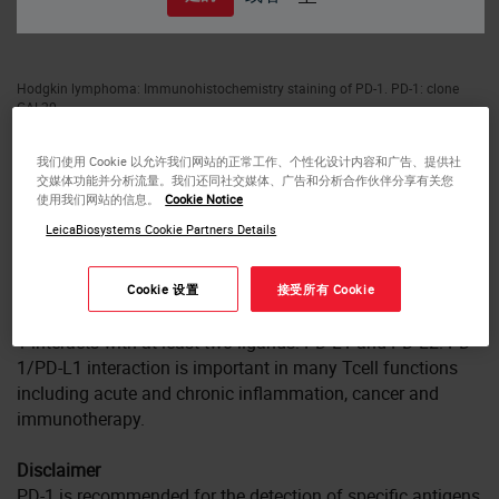
Hodgkin lymphoma: Immunohistochemistry staining of PD-1. PD-1: clone
CAL20
PD-1
我们使用 Cookie 以允许我们网站的正常工作、个性化设计内容和广告、提供社
交媒体功能并分析流量。我们还同社交媒体、广告和分析合作伙伴分享有关您
Antigen Background
使用我们网站的信息。
Cookie Notice
PD-1 (Programmed Death 1) is a 55KDa Type I
LeicaBiosystems Cookie Partners Details
transmembrane cell surface receptor which is expressed by
T-cells during activation. It is also upregulated in B-cells,
dendritic cells, natural killer cells and some myeloid cells,
Cookie 设置
接受所有 Cookie
suggesting a broad role for PD1 in immune regulation. PD-
1 interacts with at least two ligands: PD-L1 and PD-L2. PD-
1/PD-L1 interaction is important in many Tcell functions
including acute and chronic inflammation, cancer and
immunotherapy.
Disclaimer
PD-1 is recommended for the detection of specific antigens