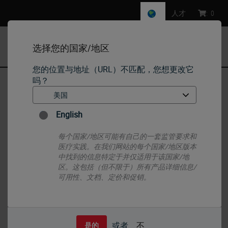
人才
:
0
选择您的国家/地区
MENU
您的位置与地址（URL）不匹配，您想更改它
吗？
首页
•
IHC & ISH
•
IHC Primary Antibodies
•
p53蛋白 (CM5)
English
每个国家/地区可能有自己的一套监管要求和
医疗实践。在我们网站的每个国家/地区版本
中找到的信息特定于并仅适用于该国家/地
区。这包括（但不限于）所有产品详细信息/
可用性、文档、定价和促销。
或者
不
是的