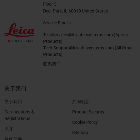
Floor 5
Deer Park, IL 60010 United States
Service Emails:
TechServices@leicabiosystems.com
(Aperio
Products)
Tech.Support@leicabiosystems.com
(All Other
Products)
联系我们
关于我们
关于我们
共同创新
Certifications &
Product Security
Registrations
Cookie Policy
人才
Sitemap
合作伙伴