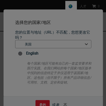
人才
:
0
选择您的国家/地区
MENU
您的位置与地址（URL）不匹配，您想更改它
吗？
首页
•
IHC & ISH
•
IHC Primary Antibodies
•
人绒毛膜促性腺激素（β）
English
每个国家/地区可能有自己的一套监管要求和
医疗实践。在我们网站的每个国家/地区版本
中找到的信息特定于并仅适用于该国家/地
区。这包括（但不限于）所有产品详细信息/
可用性、文档、定价和促销。
或者
不
是的