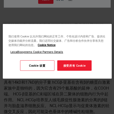
Human placenta: immunohistochemical staining with Human Chorionic
Gonadotrophin (beta): Polyclonal
人绒毛膜促性腺激素（β）
我们使用 Cookie 以允许我们网站的正常工作、个性化设计内容和广告、提供社
交媒体功能并分析流量。我们还同社交媒体、广告和分析合作伙伴分享有关您
使用我们网站的信息。
Cookie Notice
人绒毛膜促性腺激素（hCG）是胎盘的滋养细胞在受孕后10
LeicaBiosystems Cookie Partners Details
至12天开始产生的糖蛋白激素。 在怀孕的前三个月维持胎
儿需要产生hCG，其与卵巢的黄体结合，其被刺激产生黄体
酮，而黄体酮又维持分泌性子宫内膜。 hCG由两个亚基组
Cookie 设置
接受所有 Cookie
成，α和β。 hCG的α亚基与促黄体激素，促甲状腺激素和
促卵泡激素的亚基相同。共同的α链和激素特异性β链分别
具有14kD和17kD的分子量.hCGβ-亚基在含有β的糖蛋白激素
家族中是独特的，因为它含有29个氨基酸的延伸，在COOH
端。 HCG-β亚基的C末端区域在异二聚体的细胞内行为中起
作用。 NCL-HCGp培养至人绒毛膜促性腺激素的分离的β链
并与胎盘滋养细胞反应。 NCL-HCGp显示与促黄体激素的轻
微交叉反应，因此可能染色垂体中的嗜碱性粒细胞。