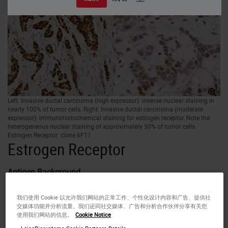
Left: Invasive ductal carcinoma (high expressor): intense nuclear staining in
nearly 100% of tumor cells. Right: Invasive ductal carcinoma (moderate
expressor): immunohistochemical staining for estrogen receptor. Note the
heterogeneous nuclear staining of approximately 50% of tumor cells.
Estrogen Receptor: clone 6F11
Estrogen Receptor
Antigen Background
Estrogen receptor (ER) content of breast cancer tissue is an
important parameter in the prediction of prognosis and
我们使用 Cookie 以允许我们网站的正常工作、个性化设计内容和广告、提供社
response to endocrine therapy. The introduction of highly
交媒体功能并分析流量。我们还同社交媒体、广告和分析合作伙伴分享有关您
使用我们网站的信息。
Cookie Notice
specific monoclonal antibodies to ER has allowed the