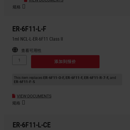
规格
ER-6F11-L-F
1ml NCL-L-ER-6F11 Class II
查看可用性
添加到报价
This item replaces
ER-6F11-O-F
ER-6F11-F
ER-6F11-R-7-F
ER-6F11-F-S
VIEW DOCUMENTS
规格
ER-6F11-L-CE