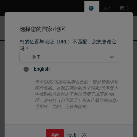
人才
:
0
选择您的国家/地区
MENU
您的位置与地址（URL）不匹配，您想更改它
吗？
首页
•
IHC & ISH
•
IHC Primary Antibodies
•
Estrogen Receptor
English
每个国家/地区可能有自己的一套监管要求和
医疗实践。在我们网站的每个国家/地区版本
中找到的信息特定于并仅适用于该国家/地
区。这包括（但不限于）所有产品详细信息/
可用性、文档、定价和促销。
或者
不
是的