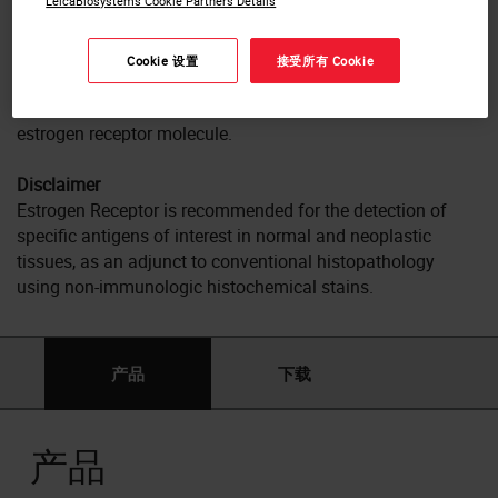
LeicaBiosystems Cookie Partners Details
determination of receptor status of breast tumors to be
carried out in routine histopathology laboratories.
Cookie 设置
接受所有 Cookie
Product Specific Information
Clone 6F11 is raised to the full-length alpha form of the
estrogen receptor molecule.
Disclaimer
Estrogen Receptor is recommended for the detection of
specific antigens of interest in normal and neoplastic
tissues, as an adjunct to conventional histopathology
using non-immunologic histochemical stains.
产品
下载
产品