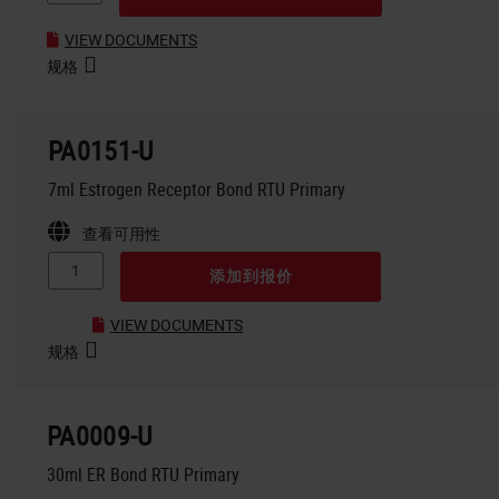
VIEW DOCUMENTS
规格
PA0151-U
7ml Estrogen Receptor Bond RTU Primary
查看可用性
添加到报价
VIEW DOCUMENTS
规格
PA0009-U
30ml ER Bond RTU Primary