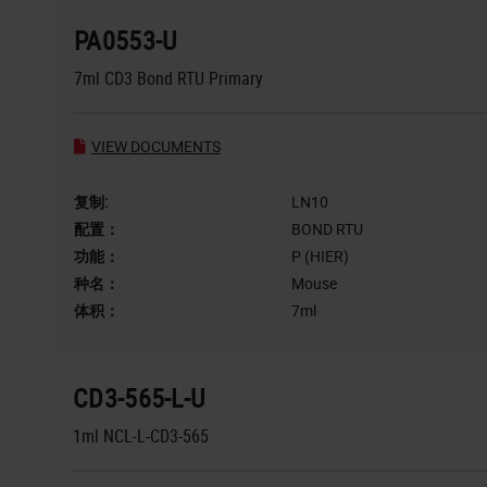
PA0553-U
7ml CD3 Bond RTU Primary
VIEW DOCUMENTS
复制:
LN10
配置：
BOND RTU
功能：
P (HIER)
种名：
Mouse
体积：
7ml
CD3-565-L-U
1ml NCL-L-CD3-565