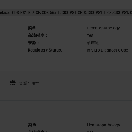
replaces
CD3-PS1-R-7-CE
CD3-565-L
CD3-PS1-CE-S
CD3-PS1-L-CE
CD3-PS1
C
菜单:
Hematopathology
高清晰度：
Yes
来源：
单声道
Regulatory Status:
In Vitro Diagnostic Use
查看可用性
菜单:
Hematopathology