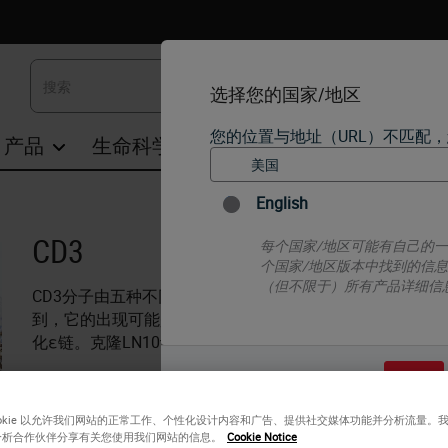
选择您的国家/地区
您的位置与地址（URL）不匹配
产品
生命科学
教育
支持
联系我们
English
CD3
每个国家/地区可能有自己的
个国家/地区版本中找到的信
（但不限于）所有产品详细信
CD3分子由五种不同的多肽链组成，分子量范围为16至28
到，它的出现可能是T细胞谱系的最早标志之一。产品特异性
化ε链。克隆LN10识别胸腺，骨髓，外周淋巴组织和血液中
是的
ookie 以允许我们网站的正常工作、个性化设计内容和广告、提供社交媒体功能并分析流量。
分析合作伙伴分享有关您使用我们网站的信息。
Cookie Notice