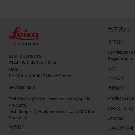
关于我们
关于我们
Certifications 
Leica Biosystems
Registrations
21440 W. Lake Cook Road
人才
Floor 5
Deer Park, IL 60010 United States
合作伙伴
Service Emails:
共同创新
Product Secur
TechServices@leicabiosystems.com
(Aperio
Products)
Cookie Policy
Tech.Support@leicabiosystems.com
(All Other
Products)
Sitemap
联系我们
Cookie首选项