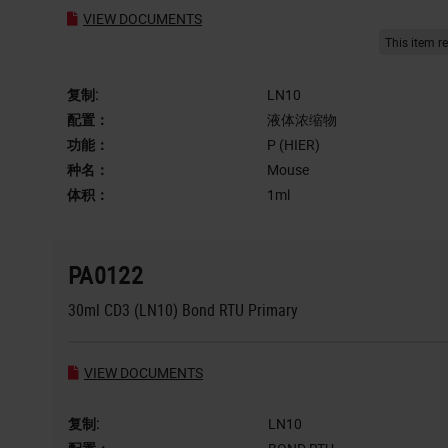
VIEW DOCUMENTS
This item 
复制:
LN10
配置：
液体浓缩物
功能：
P (HIER)
种名：
Mouse
体积：
1ml
PA0122
30ml CD3 (LN10) Bond RTU Primary
VIEW DOCUMENTS
复制:
LN10