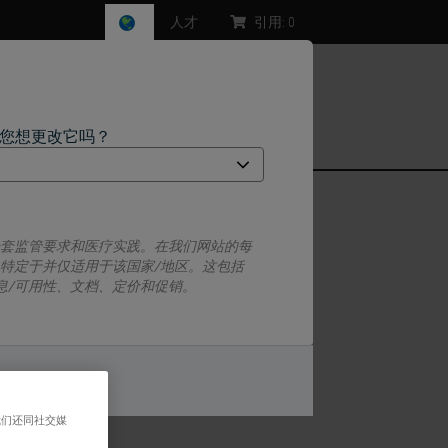
人才
引用:
0
，您想更改它吗？
一套监管要求和医疗实践。在我们网站的每
息特定于并仅适用于该国家/地区。这包括
息/可用性、文档、定价和促销。
kD。CD3抗原首先在早期胸腺细胞中检测
克隆LN10特异于人CD3分子的非糖基
的T细胞，并且是pan T细胞标记物。
或者
不
我们还同社交媒