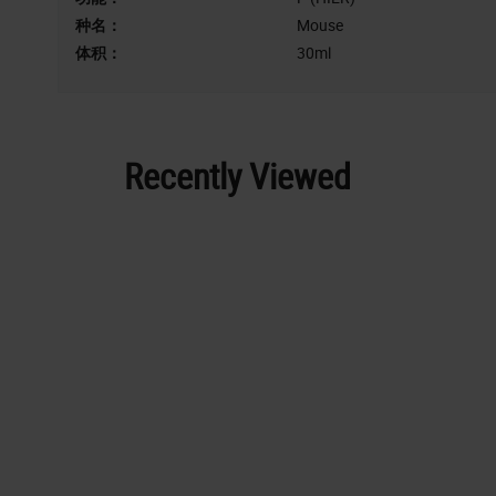
种名：
Mouse
体积：
30ml
Recently Viewed