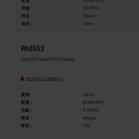
配置：
BOND RTU
功能：
P (HIER)
种名：
Mouse
体积：
30ml
PA0553
7ml CD3 Bond RTU Primary
VIEW DOCUMENTS
复制:
LN10
配置：
BOND RTU
功能：
P (HIER)
种名：
Mouse
体积：
7ml