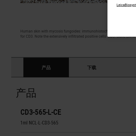
LeicaBiosyst
Human skin with mycosis fungoides: immunohistochemical staining
for CD3. Note the extensively infiltrated positive cells. CD3: clone LN10
产品
下载
产品
CD3-565-L-CE
1ml NCL-L-CD3-565