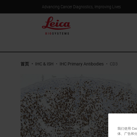
Advancing Cancer Diagnostics, Improving Lives
首页
•
IHC & ISH
•
IHC Primary Antibodies
•
CD3
我们使用 C
体、广告和