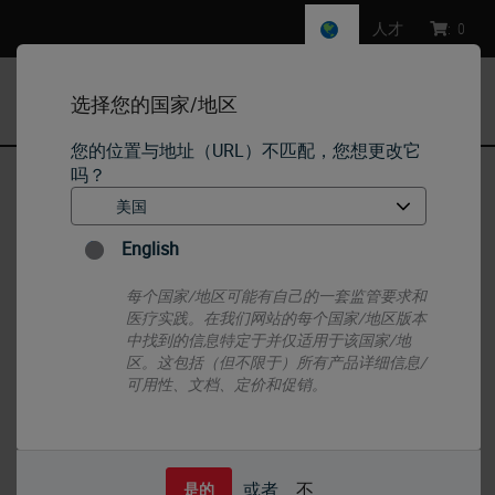
人才
:
0
选择您的国家/地区
MENU
您的位置与地址（URL）不匹配，您想更改它
吗？
首页
•
IHC & ISH
•
IHC Primary Antibodies
•
癌胚抗原（CD66e）
English
每个国家/地区可能有自己的一套监管要求和
医疗实践。在我们网站的每个国家/地区版本
中找到的信息特定于并仅适用于该国家/地
区。这包括（但不限于）所有产品详细信息/
可用性、文档、定价和促销。
或者
不
是的