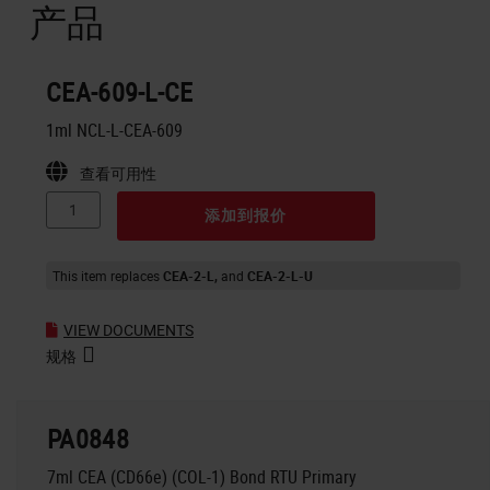
产品
CEA-609-L-CE
1ml NCL-L-CEA-609
查看可用性
添加到报价
This item replaces
CEA-2-L
CEA-2-L-U
VIEW DOCUMENTS
规格
PA0848
7ml CEA (CD66e) (COL-1) Bond RTU Primary