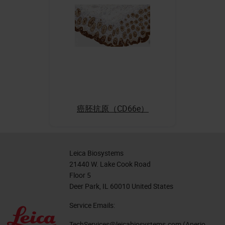
癌胚抗原（CD66e）
Leica Biosystems
21440 W. Lake Cook Road
Floor 5
Deer Park, IL 60010 United States
Service Emails:
TechServices@leicabiosystems.com
(Aperio