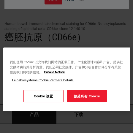
Human bowel: immunohistochemical staining for CD66e. Note cytoplasmic
staining of epithelial cells. CD66e: clone 12-140-10
癌胚抗原（CD66e）
癌胚抗原（CEA）是由胎儿结肠细胞产生的异质细胞表面糖
蛋白。在成人结肠的正常粘膜上皮和各种其他正常组织中也
我们使用 Cookie 以允许我们网站的正常工作、个性化设计内容和广告、提供社
发现有低表达。CEA由位于19号染色体上的CEA基因编码。
交媒体功能并分析流量。我们还同社交媒体、广告和分析合作伙伴分享有关您
它是CEA基因家族的成员，后者又是一个免疫球蛋白超家族
使用我们网站的信息。
Cookie Notice
的亚家族。CEA现在已被认识到有细胞粘附特性。该糖蛋白
LeicaBiosystems Cookie Partners Details
与其他已知粘附分子的结合将影响细胞—细胞间的相互作
用。
Cookie 设置
接受所有 Cookie
产品
下载