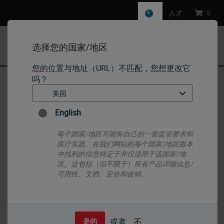
人才
:
0
选择您的国家/地区
MENU
您的位置与地址（URL）不匹配，您想更改它
吗？
首页
•
IHC & ISH
•
IHC Primary Antibodies
•
β-联蛋白
English
每个国家/地区可能有自己的一套监管要求和
医疗实践。在我们网站的每个国家/地区版本
中找到的信息特定于并仅适用于该国家/地
区。这包括（但不限于）所有产品详细信息/
可用性、文档、定价和促销。
或者
不
是的