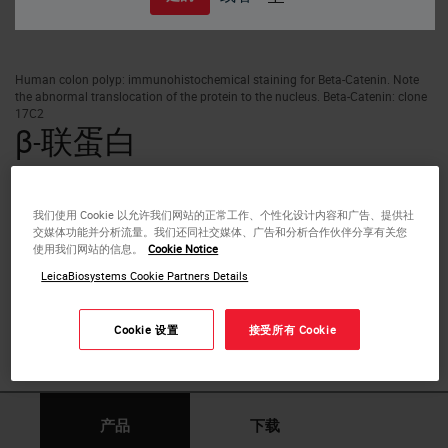
Human colon polyp: immunohistochemical staining for Beta-Catenin. Note
the abnormal translocation of the protein to the nucleus. Beta-Catenin: clone
17C2
β-联蛋白
连环蛋白（α，β和γ）是细胞质蛋白，其与E-钙粘蛋白分子
的高度保守尾部结合。β-连环蛋白是粘附连接的一个组成部
我们使用 Cookie 以允许我们网站的正常工作、个性化设计内容和广告、提供社
分，这是一种支持钙依赖性细胞与细胞接触的多蛋白复合
交媒体功能并分析流量。我们还同社交媒体、广告和分析合作伙伴分享有关您
使用我们网站的信息。
Cookie Notice
物，其本身对粘附、信号传递和肌动蛋白细胞骨架的锚定至
关重要。β-连环蛋白的作用是作为wnt信号传导途径的转录
LeicaBiosystems Cookie Partners Details
效应子。免疫组化是证明β-连环蛋白核表达和Wnt通路激活
的最佳方法。这种异常表达在人类肿瘤发生中观察到，特别
Cookie 设置
接受所有 Cookie
是在结直肠癌中。
产品
下载