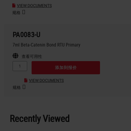
VIEW DOCUMENTS
规格
PA0083-U
7ml Beta-Catenin Bond RTU Primary
查看可用性
添加到报价
VIEW DOCUMENTS
规格
Recently Viewed