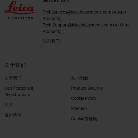
Service Emails:
TechServices@leicabiosystems.com
(Aperio
Products)
Tech.Support@leicabiosystems.com
(All Other
Products)
联系我们
关于我们
关于我们
共同创新
Certifications &
Product Security
Registrations
Cookie Policy
人才
Sitemap
合作伙伴
Cookie首选项