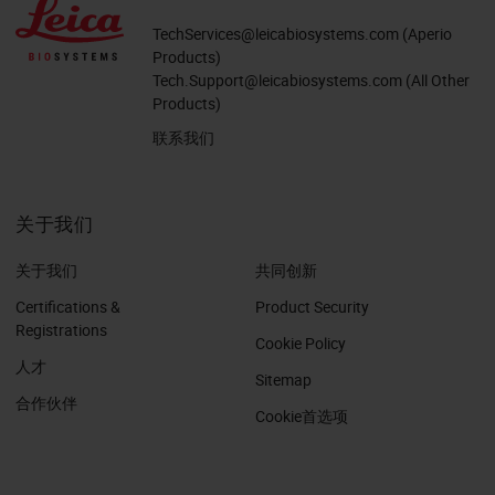
TechServices@leicabiosystems.com
(Aperio
Products)
Tech.Support@leicabiosystems.com
(All Other
Products)
联系我们
关于我们
关于我们
共同创新
Certifications &
Product Security
Registrations
Cookie Policy
人才
Sitemap
合作伙伴
Cookie首选项