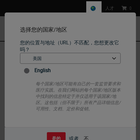
人才
:
0
选择您的国家/地区
MENU
您的位置与地址（URL）不匹配，您想更改它
吗？
首页
•
标本制备
•
Slides & Coverglass
•
Snowcoat 切角载玻片
English
每个国家/地区可能有自己的一套监管要求和
医疗实践。在我们网站的每个国家/地区版本
中找到的信息特定于并仅适用于该国家/地
区。这包括（但不限于）所有产品详细信息/
可用性、文档、定价和促销。
或者
不
是的