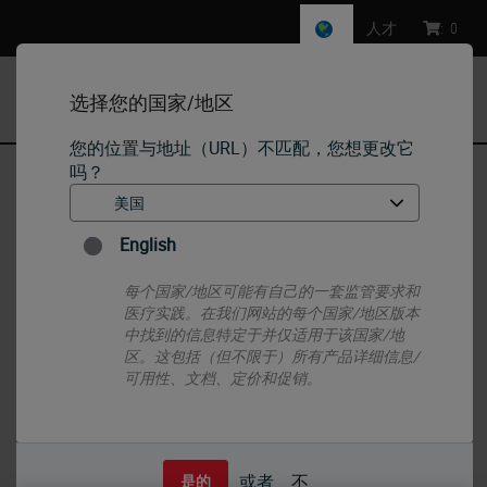
人才
:
0
选择您的国家/地区
MENU
您的位置与地址（URL）不匹配，您想更改它
吗？
首页
•
标本制备
•
Mounting Media & Adhesives
•
CV Mount
English
每个国家/地区可能有自己的一套监管要求和
医疗实践。在我们网站的每个国家/地区版本
中找到的信息特定于并仅适用于该国家/地
区。这包括（但不限于）所有产品详细信息/
可用性、文档、定价和促销。
或者
不
是的