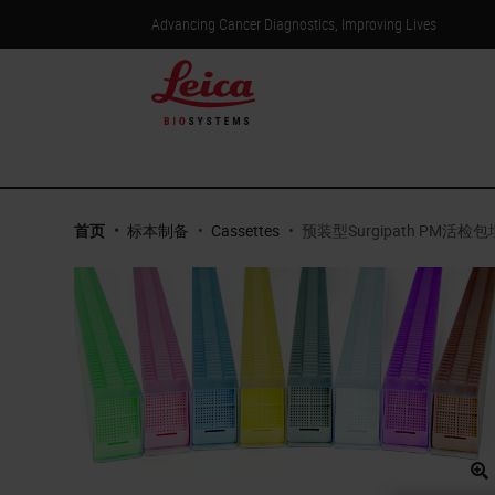
Advancing Cancer Diagnostics, Improving Lives
首页
•
标本制备
•
Cassettes
•
预装型Surgipath PM活检