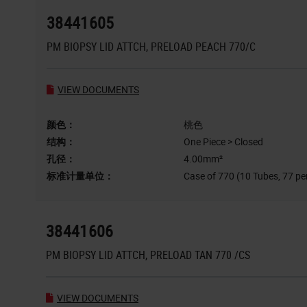
38441605
PM BIOPSY LID ATTCH, PRELOAD PEACH 770/C
VIEW DOCUMENTS
颜色：
桃色
结构：
One Piece > Closed
孔径：
4.00mm²
标准计量单位：
Case of 770 (10 Tubes, 77 pe
38441606
PM BIOPSY LID ATTCH, PRELOAD TAN 770 /CS
VIEW DOCUMENTS