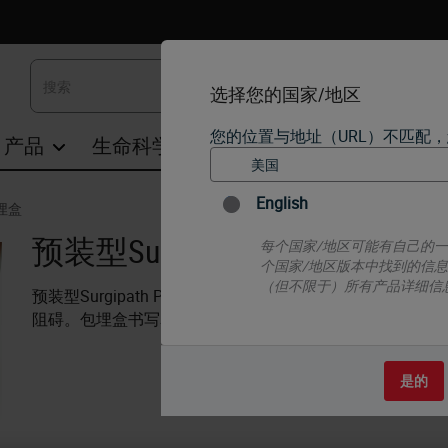
选择您的国家/地区
您的位置与地址（URL）不匹配
产品
生命科学
教育
支持
联系我们
English
包埋盒
预装型Surgipath PM活检包埋
每个国家/地区可能有自己的
个国家/地区版本中找到的信
（但不限于）所有产品详细信
预装型Surgipath PM活检包埋盒适用于自动包埋盒打
阻碍。包埋盒书写表面45°，1箱770个，10管，每管77个
是的