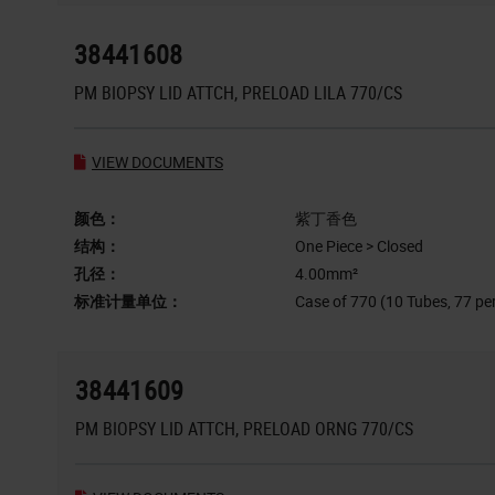
38441608
PM BIOPSY LID ATTCH, PRELOAD LILA 770/CS
VIEW DOCUMENTS
颜色：
紫丁香色
结构：
One Piece > Closed
孔径：
4.00mm²
标准计量单位：
Case of 770 (10 Tubes, 77 pe
38441609
PM BIOPSY LID ATTCH, PRELOAD ORNG 770/CS