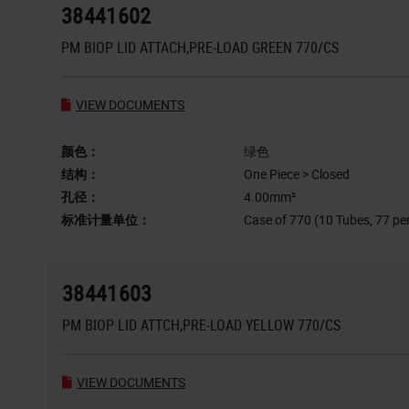
38441602
PM BIOP LID ATTACH,PRE-LOAD GREEN 770/CS
VIEW DOCUMENTS
颜色：
绿色
结构：
One Piece > Closed
孔径：
4.00mm²
标准计量单位：
Case of 770 (10 Tubes, 77 pe
38441603
PM BIOP LID ATTCH,PRE-LOAD YELLOW 770/CS
VIEW DOCUMENTS