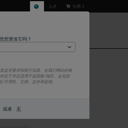
人才
引用:
0
，您想更改它吗？
盒
一套监管要求和医疗实践。在我们网站的每
息特定于并仅适用于该国家/地区。这包括
息/可用性、文档、定价和促销。
印机。专有的管状是在打印过程中顺利输出无
或者
不