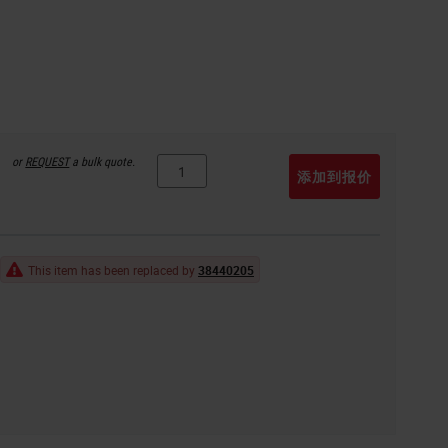
or
REQUEST
a bulk quote.
添加到报价
This item has been replaced by
38440205