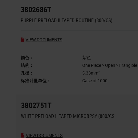
3802686T
PURPLE PRELOAD II TAPED ROUTINE (800/CS)
VIEW DOCUMENTS
颜色：
紫色
结构：
One Piece > Open > Frangible
孔径：
5.33mm²
标准计量单位：
Case of 1000
3802751T
WHITE PRELOAD II TAPED MICROBPSY (800/CS
VIEW DOCUMENTS