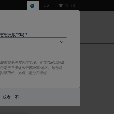
人才
引用:
0
，您想更改它吗？
一套监管要求和医疗实践。在我们网站的每
息特定于并仅适用于该国家/地区。这包括
息/可用性、文档、定价和促销。
印的面在适当的角度
撕掉胶带方能进行打印
或者
不