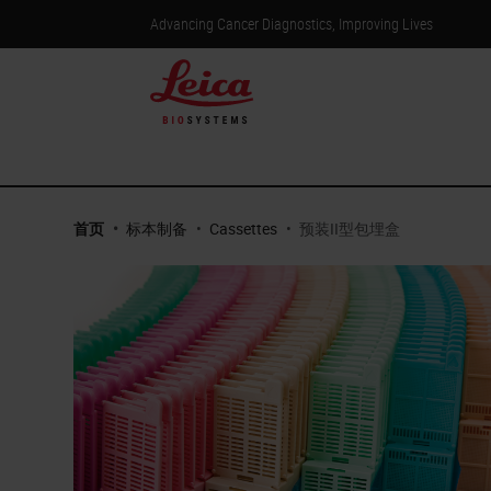
Advancing Cancer Diagnostics, Improving Lives
首页
•
标本制备
•
Cassettes
•
预装II型包埋盒