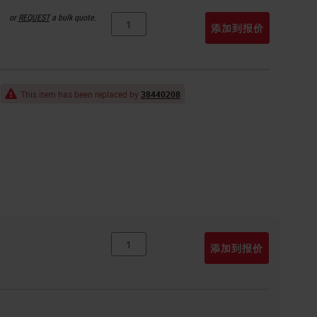
or
REQUEST
a bulk quote.
添加到报价
This item has been replaced by
38440208
添加到报价