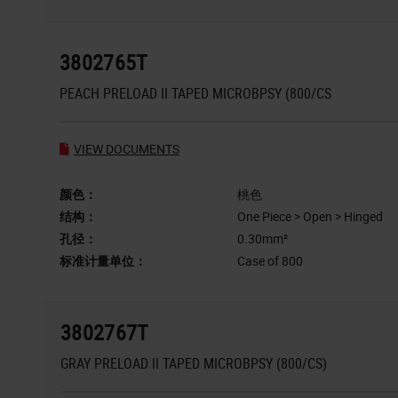
3802765T
PEACH PRELOAD II TAPED MICROBPSY (800/CS
VIEW DOCUMENTS
颜色：
桃色
结构：
One Piece > Open > Hinged
孔径：
0.30mm²
标准计量单位：
Case of 800
3802767T
GRAY PRELOAD II TAPED MICROBPSY (800/CS)