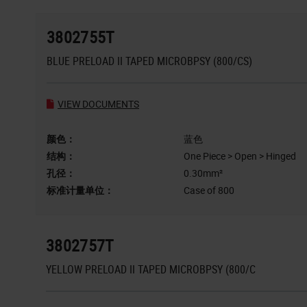
3802755T
BLUE PRELOAD II TAPED MICROBPSY (800/CS)
VIEW DOCUMENTS
颜色：
蓝色
结构：
One Piece > Open > Hinged
孔径：
0.30mm²
标准计量单位：
Case of 800
3802757T
YELLOW PRELOAD II TAPED MICROBPSY (800/C