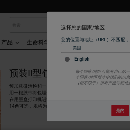
选择您的国家/地区
您的位置与地址（URL）不匹配
产品
生命科学
教育
支持
联系我们
English
预装II型包埋盒
每个国家/地区可能有自己的
个国家/地区版本中找到的信
（但不限于）所有产品详细信
预加载微活检和一个体式包埋盒是用胶带连在一起的
用一根胶带将包埋盒连在一起，保持包埋盒打印机需要打
在用墨盒打印机进行打印时，将每条包埋盒装进打印机后
14色可选，规格为800个
是的