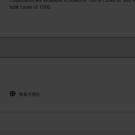
Chipboards are available in boxes of 100 or cases of 500. P
bulk cases of 1000.
查看可用性