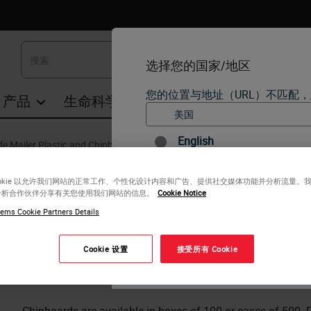
选择您的国家/地区
您的位置与地址（URL）不匹配
产品
生命科学
教育
支持
联系我们
English
de Mailer Plastic and Chipboard
Two Slide Mailer Plastic and Chi
每个国家/地区可能有自己的
ookie 以允许我们网站的正常工作、个性化设计内容和广告、提供社交媒体功能并分析流量。
个国家/地区版本中找到的信
分析合作伙伴分享有关您使用我们网站的信息。
Cookie Notice
（但不限于）所有产品详细信
Two Slide Mailer Plastic and Chipboard mailers utilize a
fl
ems Cookie Partners Details
microslides.
Cookie 设置
接受所有 Cookie
The plastic variety has a
snap lock
feature while the chipbo
是的
securely closed in transit. These mailers
take up less space