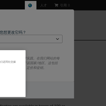
人才
引用:
0
，您想更改它吗？
pboard
一套监管要求和医疗实践。在我们网站的每
我们还同社交媒
息特定于并仅适用于该国家/地区。这包括
息/可用性、文档、定价和促销。
at design
and accommodate two 3" x 1"
ard mailer requires tape to keep it
或者
不
and make
transportation easy
.