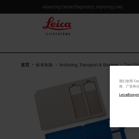
Advancing Cancer Diagnostics, Improving Lives
首页
•
标本制备
•
Archiving, Transport & Storage
•
Two Sli
我们使用 C
体、广告和
LeicaBiosyst