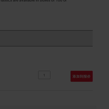
lastics are available in boxes of 100 or
添加到报价