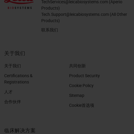
TechServices@leicabiosystems.com
(Aperio
Products)
Tech.Support@leicabiosystems.com
(All Other
Products)
联系我们
关于我们
关于我们
共同创新
Certifications &
Product Security
Registrations
Cookie Policy
人才
Sitemap
合作伙伴
Cookie首选项
临床解决方案