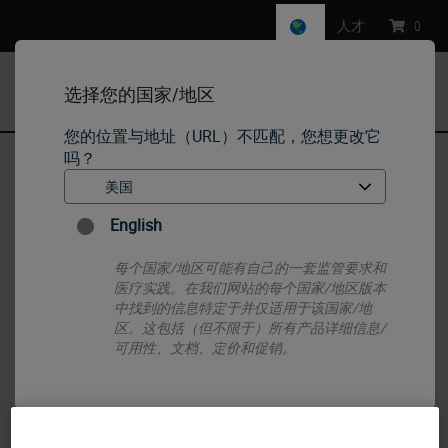
人才
:
0
选择您的国家/地区
MENU
您的位置与地址（URL）不匹配，您想更改它
吗？
首页
•
标本制备
•
Ancillaries
•
D-Formalize活检垫分配器
English
每个国家/地区可能有自己的一套监管要求和
医疗实践。在我们网站的每个国家/地区版本
中找到的信息特定于并仅适用于该国家/地
区。这包括（但不限于）所有产品详细信息/
可用性、文档、定价和促销。
或者
不
是的