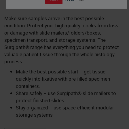
Make sure samples arrive in the best possible
condition. Protect your high-quality blocks from loss
or damage with slide mailers/folders/boxes,
specimen transport, and storage systems. The
Surgipath® range has everything you need to protect
valuable patient tissue through the whole histology
process.
Make the best possible start – get tissue
quickly into fixative with pre-filled specimen
containers.
Share safely – use Surgipath® slide mailers to
protect finished slides.
Stay organized – use space-efficient modular
storage systems