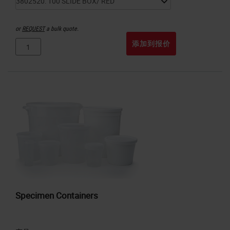
or
REQUEST
a bulk quote.
添加到报价
Specimen Containers