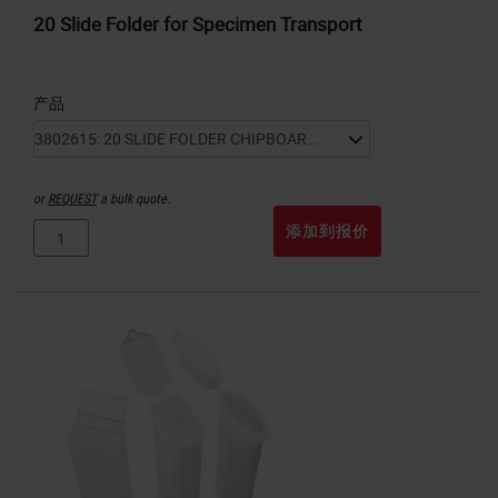
20 Slide Folder for Specimen Transport
产品
or
REQUEST
a bulk quote.
添加到报价