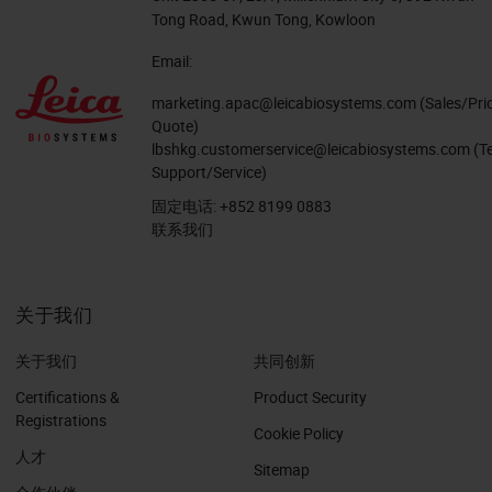
Tong Road, Kwun Tong, Kowloon
Email:
marketing.apac@leicabiosystems.com
(Sales/Pri
Quote)
lbshkg.customerservice@leicabiosystems.com
(T
Support/Service)
固定电话:
+852 8199 0883
联系我们
关于我们
关于我们
共同创新
Certifications &
Product Security
Registrations
Cookie Policy
人才
Sitemap