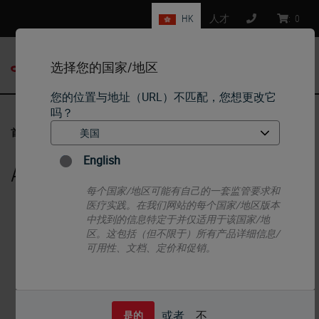
HK
人才
:
0
选择您的国家/地区
MENU
您的位置与地址（URL）不匹配，您想更改它
吗？
首页
•
Histology Consumables
•
Archiving, Transport & Storage
English
Archiving, Transport & Storage
每个国家/地区可能有自己的一套监管要求和
医疗实践。在我们网站的每个国家/地区版本
中找到的信息特定于并仅适用于该国家/地
区。这包括（但不限于）所有产品详细信息/
可用性、文档、定价和促销。
或者
不
是的