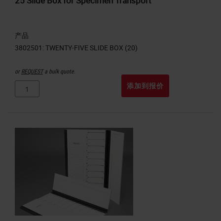
25 Slide Box for Specimen Transport
产品
or
REQUEST
a bulk quote.
添加到报价