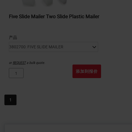
Five Slide Mailer Two Slide Plastic Mailer
产品
or
REQUEST
a bulk quote.
添加到报价
1