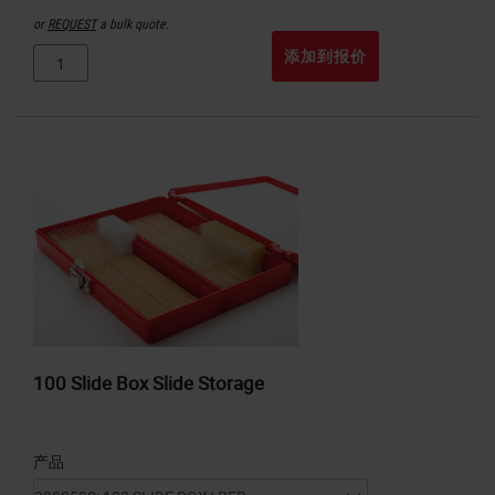
or
REQUEST
a bulk quote.
添加到报价
100 Slide Box Slide Storage
产品