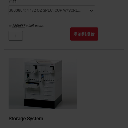
产品
or
REQUEST
a bulk quote.
添加到报价
Storage System