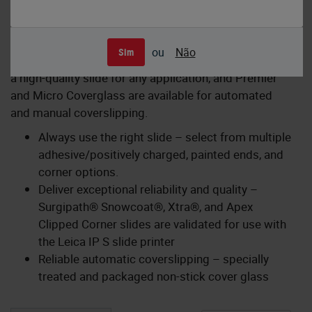
Create clearly superior microscope slides and e-
ou
Não
Sim
slides. The diverse Surgipath® range lets you choose
a high-quality slide for any application, and Premier
and Micro Coverglass are available for automated
and manual coverslipping.
Always use the right slide – select from multiple
adhesive/positively charged, painted ends, and
corner options.
Deliver exceptional reliability and quality –
Surgipath® Snowcoat®, Xtra®, and Apex
Clipped Corner slides are validated for use with
the Leica IP S slide printer
Reliable automatic coverslipping – specially
treated and packaged non-stick cover glass