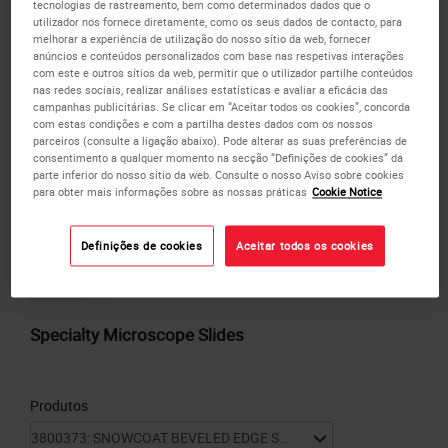
tecnologias de rastreamento, bem como determinados dados que o
ou
SOLICITE
um orçamento em massa.
utilizador nos fornece diretamente, como os seus dados de contacto, para
ADICIONE À COTAÇÃO
melhorar a experiência de utilização do nosso sítio da web, fornecer
anúncios e conteúdos personalizados com base nas respetivas interações
com este e outros sítios da web, permitir que o utilizador partilhe conteúdos
nas redes sociais, realizar análises estatísticas e avaliar a eficácia das
campanhas publicitárias. Se clicar em “Aceitar todos os cookies”, concorda
com estas condições e com a partilha destes dados com os nossos
parceiros (consulte a ligação abaixo). Pode alterar as suas preferências de
consentimento a qualquer momento na secção “Definições de cookies” da
parte inferior do nosso sítio da web. Consulte o nosso Aviso sobre cookies
para obter mais informações sobre as nossas práticas
Cookie Notice
Definições de cookies
Aceitar todos os cookies
Specialty Microscope Slides
Produtos