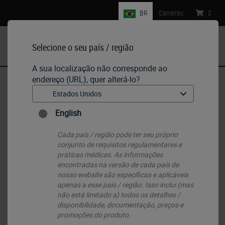
BR
Carreiras
:
0
Selecione o seu país / região
MENU
A sua localização não corresponde ao
endereço (URL), quer alterá-lo?
Início
•
Histology Consumables
•
Slides & Coverglass
English
Slides & Coverglass
Cada país / região pode ter seu próprio
conjunto de requisitos regulamentares e
práticas médicas. As informações
encontradas na versão de cada país de
nosso website são específicas e aplicáveis ​​
apenas a esse país / região. Isso inclui (mas
não está limitado a) todos os detalhes /
disponibilidade, documentação, preços e
promoções do produto.