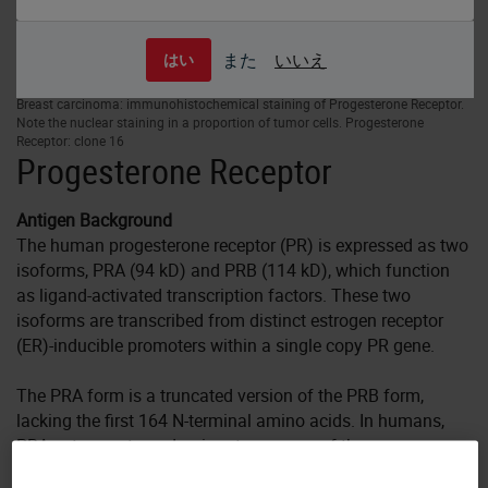
また
いいえ
はい
Breast carcinoma: immunohistochemical staining of Progesterone Receptor.
Note the nuclear staining in a proportion of tumor cells. Progesterone
Receptor: clone 16
Progesterone Receptor
Antigen Background
The human progesterone receptor (PR) is expressed as two
isoforms, PRA (94 kD) and PRB (114 kD), which function
as ligand-activated transcription factors. These two
isoforms are transcribed from distinct estrogen receptor
(ER)-inducible promoters within a single copy PR gene.
The PRA form is a truncated version of the PRB form,
lacking the first 164 N-terminal amino acids. In humans,
PRA acts as a transdominant repressor of the
transcriptional activity of PRB, glucocorticoid receptor, ER,