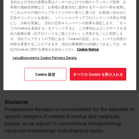
androgen receptor and mineralocorticoid receptor.PRB
当社および当社の提携企業はクッキーおよびその他のトラッキング技術、お
客様の連絡先情報など、お客様が直接当社に提供するデータの一部を使用し
functions mainly as a transcriptional activator. PRB is
てこれらやその他のウェブサイトとのやり取りに基づき、お客様に合わせた
expressed strongly in endometrial glandular and stromal
広告やコンテンツを提供し、ソーシャルメディアでのコンテンツ共有を可能
nuclei in the proliferative phase of the menstrual cycle and
にし、分析を実施し、当社の広告キャンペーンの効果を測定します。「すべ
てのCookieを承認する」をクリックすると、この事項およびこのデータを当
weakly during the secretory phase and early pregnancy.
社の提携企業（以下のリンクをご覧ください）と共有することに同意しま
す。当社ウェブサイトの下部にある「Cookieの設定」から、いつでも同意の
内容を変更することができます。当社の業務慣行の詳細につきましては、当
Product Specific Information
社のCookieに関する通知をお読みください
Cookie Notice
Clone 16 is specific for a region of the N-terminus of the A
LeicaBiosystems Cookie Partners Details
form of PR. The precise epitope has not been mapped but
it reacts with both A and B forms of PR by Western blot but
only with the A form by immunohistochemistry. This
Cookie 設定
すべての Cookie を受け入れる
suggests that the epitope is inaccessible in the native
folded B form of the protein.
Disclaimer
Progesterone Receptor is recommended for the detection of
specific antigens of interest in normal and neoplastic
tissues, as an adjunct to conventional histopathology
using non-immunologic histochemical stains.