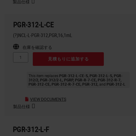
製品仕様
PGR-312-L-CE
(?)NCL-L-PGR-312,PGR,16,1mL
在庫を確認する
見積もりに追加する
This item replaces
PGR-312-L-CE-S
PGR-312-L-S
PGR-
312/2
PGR-312/2-L
PGRP
PGR-R-7-CE
PGR-312-R-7
PGR-312-CE
PGR-312-R-7-CE
PGR-312
PGR-312-L
VIEW DOCUMENTS
製品仕様
PGR-312-L-F