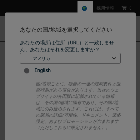
採用情報
:
0
あなたの国/地域を選択してください
MENU
あなたの場所は住所（URL）と一致しませ
ん、あなたはそれを変更しますか？
ホーム
•
IHC & ISH
•
IHC Primary Antibodies
•
Progesterone Receptor
English
国/地域ごとに、独自の一連の規制要件と医
療行為がある場合があります。当社のウェ
ブサイトの各国版に記載されている情報
は、その国/地域に固有であり、その国/地
域にのみ適用されます。これには、すべて
の製品の詳細/可用性、ドキュメント、価格
設定、およびプロモーションが含まれます
（ただしこれらに限定されません）。