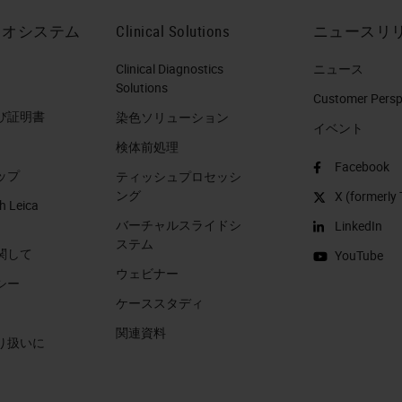
イオシステム
Clinical Solutions
ニュースリ
Clinical Diagnostics
ニュース
Solutions
Customer Perspe
び証明書
染色ソリューション
イベント
検体前処理
Facebook
ップ
ティッシュプロセッシ
ング
X (formerly 
h Leica
バーチャルスライドシ
LinkedIn
ステム
関して
YouTube
ウェビナー
シー
ケーススタディ
関連資料
り扱いに