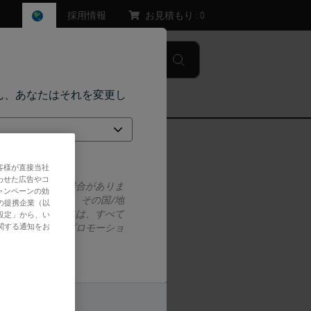
採用情報
お見積もり :
0
ん、あなたはそれを変更し
お問い合わせ
客様が直接当社
わせた広告やコ
と医療行為がある場合がありま
ャンペーンの効
されている情報は、その国/地
の提携企業（以
ium.
用されます。これには、すべて
設定」から、い
関する通知をお
価格設定、およびプロモーショ
 the formation of annual rings.
れません）。
 be handled immediately after
いえ