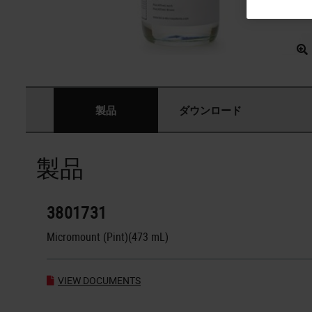
製品
ダウンロード
製品
3801731
Micromount (Pint)(473 mL)
VIEW DOCUMENTS