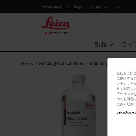
Advancing Cancer Diagnostics, Improving Lives
製品
ライ
ホーム
•
Histology Consumables
•
Mounting Media & Adhes
当社および
に提供する
ンテンツを
果を測定しま
下のリンクを
つでも同意の
読みくださ
LeicaBiosyst