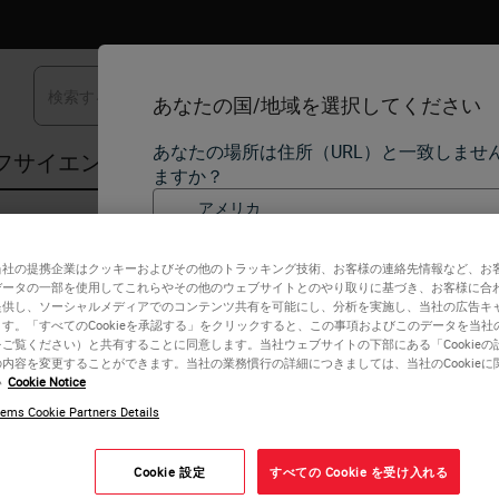
あなたの国/地域を選択してください
あなたの場所は住所（URL）と一致しませ
フサイエンス分野
学習リソース
サポート
ますか？
ives
•
Micromount
English
Micromount
当社の提携企業はクッキーおよびその他のトラッキング技術、お客様の連絡先情報など、お
データの一部を使用してこれらやその他のウェブサイトとのやり取りに基づき、お客様に合
国/地域ごとに、独自の一連の規制要件
提供し、ソーシャルメディアでのコンテンツ共有を可能にし、分析を実施し、当社の広告キ
す。当社のウェブサイトの各国版に記載
す。「すべてのCookieを承認する」をクリックすると、この事項およびこのデータを当社
Micromount is a
rapid-drying
, xylene-based mounting med
域に固有であり、その国/地域にのみ適
ご覧ください）と共有することに同意します。当社ウェブサイトの下部にある「Cookieの
内容を変更することができます。当社の業務慣行の詳細につきましては、当社のCookieに
の製品の詳細/可用性、ドキュメント、
い
Cookie Notice
An antioxidant is added to inhibit stain fading and prevent
ンが含まれます（ただしこれらに限定さ
Micromount sets up quickly, allowing slide preparations to
ems Cookie Partners Details
mounting.
Cookie 設定
すべての Cookie を受け入れる
また
い
はい