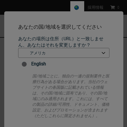
採用情報
:
0
あなたの国/地域を選択してください
MENU
あなたの場所は住所（URL）と一致しませ
ん、あなたはそれを変更しますか？
ホーム
•
Histology Consumables
•
Microtome Blades, Cryostat Blades, Knives, and Oils
•
Low-Profile Disposable Blades DB80LS
English
国/地域ごとに、独自の一連の規制要件と医
療行為がある場合があります。当社のウェ
ブサイトの各国版に記載されている情報
は、その国/地域に固有であり、その国/地
域にのみ適用されます。これには、すべて
の製品の詳細/可用性、ドキュメント、価格
設定、およびプロモーションが含まれます
（ただしこれらに限定されません）。