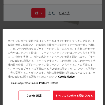
また
いいえ
はい
当社および当社の提携企業はクッキーおよびその他のトラッキング技術、お
客様の連絡先情報など、お客様が直接当社に提供するデータの一部を使用し
てこれらやその他のウェブサイトとのやり取りに基づき、お客様に合わせた
広告やコンテンツを提供し、ソーシャルメディアでのコンテンツ共有を可能
にし、分析を実施し、当社の広告キャンペーンの効果を測定します。「すべ
てのCookieを承認する」をクリックすると、この事項およびこのデータを当
社の提携企業（以下のリンクをご覧ください）と共有することに同意しま
す。当社ウェブサイトの下部にある「Cookieの設定」から、いつでも同意の
内容を変更することができます。当社の業務慣行の詳細につきましては、当
Low-Profile Disposable Blades
社のCookieに関する通知をお読みください
Cookie Notice
LeicaBiosystems Cookie Partners Details
DB80LS
Cookie 設定
すべての Cookie を受け入れる
Cut the thin sections needed
for diagnostic clarity
.