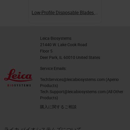
Low-Profile Disposable Blades DB80LS
Leica Biosystems
21440 W. Lake Cook Road
Floor 5
Deer Park, IL 60010 United States
Service Emails:
TechServices@leicabiosystems.com
(Aperio
Products)
Tech.Support@leicabiosystems.com
(All Other
Products)
購入に関するご相談
ライカ バイオシステムズについて