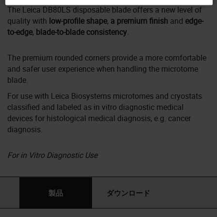
The Leica DB80LS disposable blade offers a new level of
quality with
low-profile shape
,
a premium finish
and
edge-
to-edge
,
blade-to-blade consistency
.
The premium rounded corners provide a more comfortable
and safer user experience when handling the microtome
blade.
For use with Leica Biosystems microtomes and cryostats
classified and labeled as in vitro diagnostic medical
devices for histological medical diagnosis, e.g. cancer
diagnosis.
For in Vitro Diagnostic Use
製品
ダウンロード