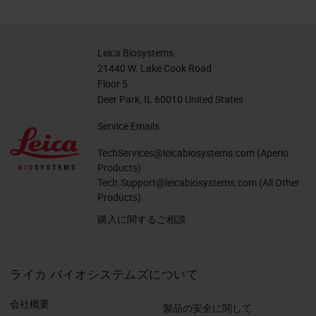
Leica Biosystems
21440 W. Lake Cook Road
Floor 5
Deer Park, IL 60010 United States
Service Emails:
TechServices@leicabiosystems.com
(Aperio
Products)
Tech.Support@leicabiosystems.com
(All Other
Products)
購入に関するご相談
ライカ バイオシステムズについて
会社概要
製品の安全に関して