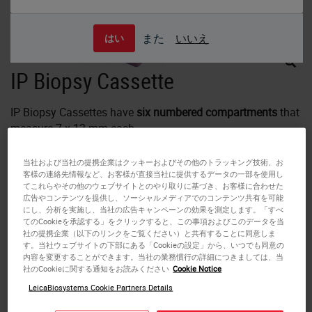
また
いいえ
はい
IP Biopsy Cassette
IP Biopsy Cassettes have
six numbered compartments
that
measure 7 x 12 mm each.
当社および当社の提携企業はクッキーおよびその他のトラッキング技術、お
These cassettes feature 0.36 mm square holes in the both
客様の連絡先情報など、お客様が直接当社に提供するデータの一部を使用し
the covers and bases of the cassettes.
てこれらやその他のウェブサイトとのやり取りに基づき、お客様に合わせた
広告やコンテンツを提供し、ソーシャルメディアでのコンテンツ共有を可能
にし、分析を実施し、当社の広告キャンペーンの効果を測定します。「すべ
The
lids are attached
and arrive closed. The cassettes
てのCookieを承認する」をクリックすると、この事項およびこのデータを当
feature a 45 degree writing surface and are taped for easy
社の提携企業（以下のリンクをご覧ください）と共有することに同意しま
す。当社ウェブサイトの下部にある「Cookieの設定」から、いつでも同意の
loading into a ink cassette printer.
内容を変更することができます。当社の業務慣行の詳細につきましては、当
社のCookieに関する通知をお読みください
Cookie Notice
Available in eleven colors in quantities of 2000.
LeicaBiosystems Cookie Partners Details