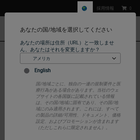
採用情報
:
0
あなたの国/地域を選択してください
MENU
あなたの場所は住所（URL）と一致しませ
ん、あなたはそれを変更しますか？
ホーム
•
Histology Consumables
•
Cassettes
•
IP Biopsy Cassette
English
国/地域ごとに、独自の一連の規制要件と医
療行為がある場合があります。当社のウェ
ブサイトの各国版に記載されている情報
は、その国/地域に固有であり、その国/地
域にのみ適用されます。これには、すべて
の製品の詳細/可用性、ドキュメント、価格
設定、およびプロモーションが含まれます
（ただしこれらに限定されません）。