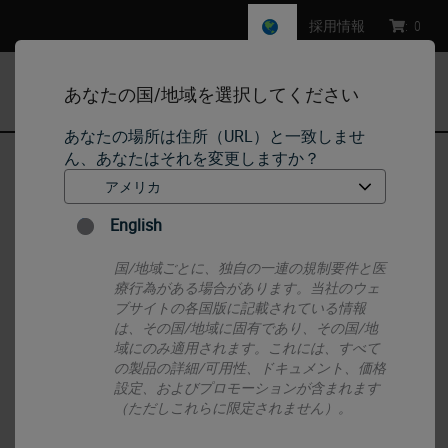
採用情報
:
0
あなたの国/地域を選択してください
MENU
あなたの場所は住所（URL）と一致しませ
ん、あなたはそれを変更しますか？
ホーム
•
Histology Consumables
•
Archiving, Transport & Storage
•
25 Slide Box for Specimen Transport
English
国/地域ごとに、独自の一連の規制要件と医
療行為がある場合があります。当社のウェ
ブサイトの各国版に記載されている情報
は、その国/地域に固有であり、その国/地
域にのみ適用されます。これには、すべて
の製品の詳細/可用性、ドキュメント、価格
設定、およびプロモーションが含まれます
（ただしこれらに限定されません）。