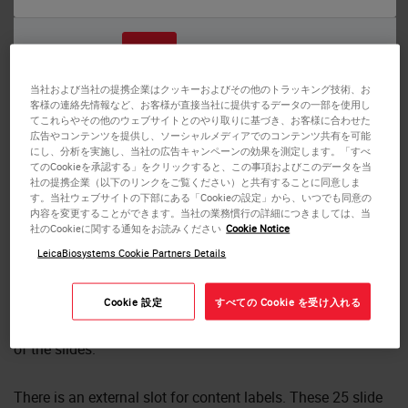
また
いいえ
はい
当社および当社の提携企業はクッキーおよびその他のトラッキング技術、お
客様の連絡先情報など、お客様が直接当社に提供するデータの一部を使用し
25 Slide Box for Specimen
てこれらやその他のウェブサイトとのやり取りに基づき、お客様に合わせた
広告やコンテンツを提供し、ソーシャルメディアでのコンテンツ共有を可能
Transport
にし、分析を実施し、当社の広告キャンペーンの効果を測定します。「すべ
てのCookieを承認する」をクリックすると、この事項およびこのデータを当
社の提携企業（以下のリンクをご覧ください）と共有することに同意しま
The 25 Slide Box is made of high impact polystyrene to
す。当社ウェブサイトの下部にある「Cookieの設定」から、いつでも同意の
内容を変更することができます。当社の業務慣行の詳細につきましては、当
securely hold 25 slides. The slots are numbered, with an
社のCookieに関する通知をお読みください
Cookie Notice
index in the lid, which is tight fitting to ensure complete
LeicaBiosystems Cookie Partners Details
protection of the slides.
Cookie 設定
すべての Cookie を受け入れる
When the top of the slide box is removed, each slide
projects above the edge of the base enabling
easy removal
of the slides.
There is an external slot for content labels. These 25 slide