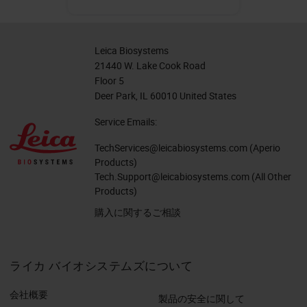
Leica Biosystems
21440 W. Lake Cook Road
Floor 5
Deer Park, IL 60010 United States
Service Emails:
TechServices@leicabiosystems.com
(Aperio
Products)
Tech.Support@leicabiosystems.com
(All Other
Products)
購入に関するご相談
ライカ バイオシステムズについて
会社概要
製品の安全に関して