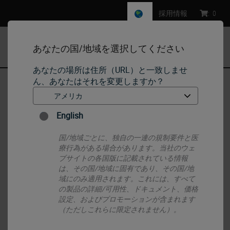
採用情報
:
0
あなたの国/地域を選択してください
MENU
あなたの場所は住所（URL）と一致しませ
ん、あなたはそれを変更しますか？
ホーム
•
Histology Consumables
•
Ancillaries
•
Unsterile Carbon Steel Blades - Point and Blunt Tipped
English
国/地域ごとに、独自の一連の規制要件と医
療行為がある場合があります。当社のウェ
ブサイトの各国版に記載されている情報
は、その国/地域に固有であり、その国/地
域にのみ適用されます。これには、すべて
の製品の詳細/可用性、ドキュメント、価格
設定、およびプロモーションが含まれます
（ただしこれらに限定されません）。