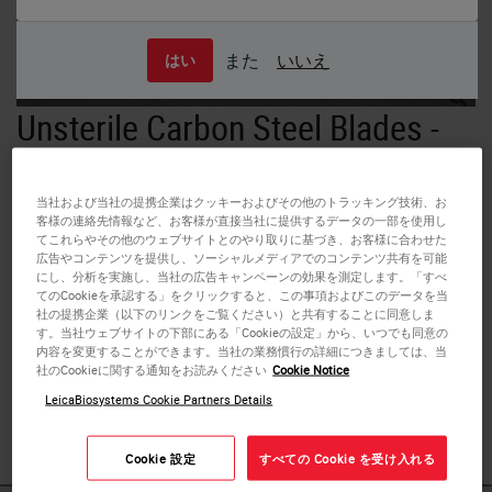
また
いいえ
はい
Unsterile Carbon Steel Blades -
Point and Blunt Tipped
当社および当社の提携企業はクッキーおよびその他のトラッキング技術、お
A diverse range of scalpel blades and handles for use in
客様の連絡先情報など、お客様が直接当社に提供するデータの一部を使用し
てこれらやその他のウェブサイトとのやり取りに基づき、お客様に合わせた
the
pathology laboratory
and
mortuary
.
広告やコンテンツを提供し、ソーシャルメディアでのコンテンツ共有を可能
にし、分析を実施し、当社の広告キャンペーンの効果を測定します。「すべ
てのCookieを承認する」をクリックすると、この事項およびこのデータを当
#22 and #60 scalpels are available in the traditional
社の提携企業（以下のリンクをご覧ください）と共有することに同意しま
pointed tip format or in the #22B and #60B
rounded tip or
す。当社ウェブサイトの下部にある「Cookieの設定」から、いつでも同意の
bullnose format
for enhanced user safety.
内容を変更することができます。当社の業務慣行の詳細につきましては、当
社のCookieに関する通知をお読みください
Cookie Notice
LeicaBiosystems Cookie Partners Details
These scalpels are made of
carbon steel
and are non-
sterile.
Cookie 設定
すべての Cookie を受け入れる