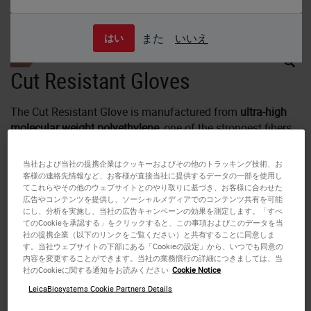
また
いいえ
はい
Cut Resistant Gloves
The Cut Resistant Glove is manufactured from
ultra-high
molecular weight polyethylene
, one of the strongest fibers
made.
当社および当社の提携企業はクッキーおよびその他のトラッキング技術、お
客様の連絡先情報など、お客様が直接当社に提供するデータの一部を使用し
While handling sharp cutting instruments, the
Cut Resistant
てこれらやその他のウェブサイトとのやり取りに基づき、お客様に合わせた
Glove
forms a barrier that helps protect the hand from cuts.
広告やコンテンツを提供し、ソーシャルメディアでのコンテンツ共有を可能
にし、分析を実施し、当社の広告キャンペーンの効果を測定します。「すべ
てのCookieを承認する」をクリックすると、この事項およびこのデータを当
It is lightweight, seamless and very soft to touch. They can
社の提携企業（以下のリンクをご覧ください）と共有することに同意しま
す。当社ウェブサイトの下部にある「Cookieの設定」から、いつでも同意の
be worn between two latex, vinyl or nitrile gloves for
内容を変更することができます。当社の業務慣行の詳細につきましては、当
maximum protection against body fluid contamination.
社のCookieに関する通知をお読みください
Cookie Notice
These gloves can be worn time after time and sterilized
LeicaBiosystems Cookie Partners Details
between uses, however should be replaced when signs of