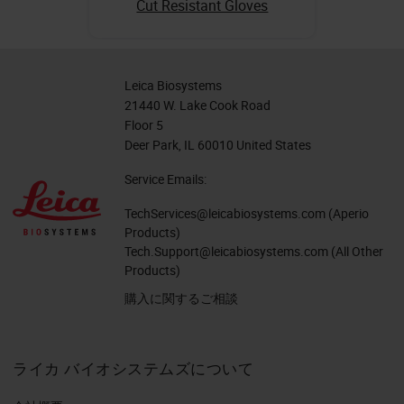
Cut Resistant Gloves
Leica Biosystems
21440 W. Lake Cook Road
Floor 5
Deer Park, IL 60010 United States
Service Emails:
TechServices@leicabiosystems.com
(Aperio
Products)
Tech.Support@leicabiosystems.com
(All Other
Products)
購入に関するご相談
ライカ バイオシステムズについて