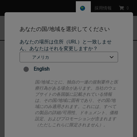
採用情報
:
0
あなたの国/地域を選択してください
MENU
あなたの場所は住所（URL）と一致しませ
ん、あなたはそれを変更しますか？
ホーム
•
Histology Consumables
•
Ancillaries
•
Cut Resistant Gloves
English
国/地域ごとに、独自の一連の規制要件と医
療行為がある場合があります。当社のウェ
ブサイトの各国版に記載されている情報
は、その国/地域に固有であり、その国/地
域にのみ適用されます。これには、すべて
の製品の詳細/可用性、ドキュメント、価格
設定、およびプロモーションが含まれます
（ただしこれらに限定されません）。