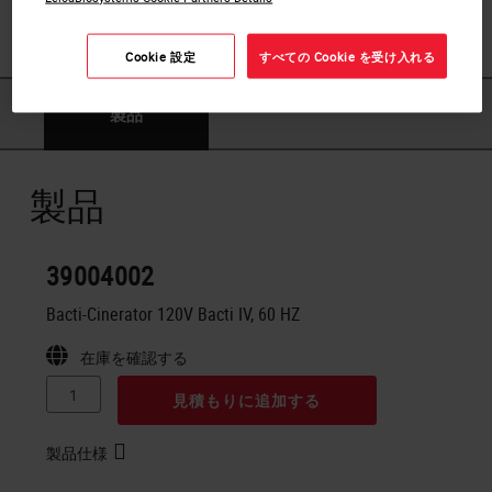
instrument for anaerobic and aerobic chambers alike.
Sterilizes loops and needles.
Cookie 設定
すべての Cookie を受け入れる
製品
製品
39004002
Bacti-Cinerator 120V Bacti IV, 60 HZ
在庫を確認する
見積もりに追加する
製品仕様