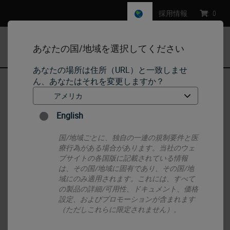
採用情報
:
0
あなたの国/地域を選択してください
MENU
あなたの場所は住所（URL）と一致しませ
ん、あなたはそれを変更しますか？
ホーム
•
Histology Consumables
•
Ancillaries
•
Bacti-Cinerator and Replacement Parts
English
国/地域ごとに、独自の一連の規制要件と医
療行為がある場合があります。当社のウェ
ブサイトの各国版に記載されている情報
は、その国/地域に固有であり、その国/地
域にのみ適用されます。これには、すべて
の製品の詳細/可用性、ドキュメント、価格
設定、およびプロモーションが含まれます
（ただしこれらに限定されません）。