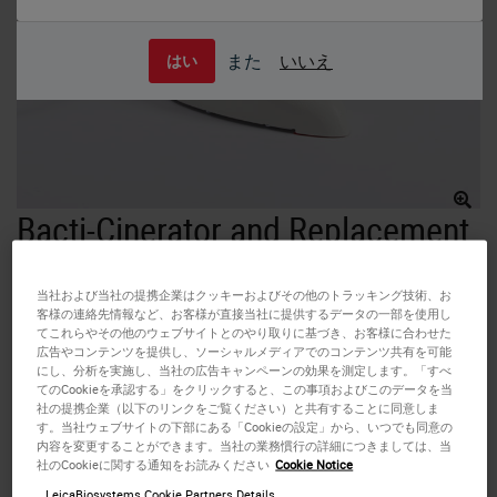
また
いいえ
はい
Bacti-Cinerator and Replacement
Parts
当社および当社の提携企業はクッキーおよびその他のトラッキング技術、お
客様の連絡先情報など、お客様が直接当社に提供するデータの一部を使用し
The Bacti-Cinerator IV sterilizes microorganisms utilizing
てこれらやその他のウェブサイトとのやり取りに基づき、お客様に合わせた
infrared heat produced by a ceramic core element. The
広告やコンテンツを提供し、ソーシャルメディアでのコンテンツ共有を可能
ceramic element contains no asbestos and ensures
にし、分析を実施し、当社の広告キャンペーンの効果を測定します。「すべ
てのCookieを承認する」をクリックすると、この事項およびこのデータを当
maximum sterility without spatter across the work area.
社の提携企業（以下のリンクをご覧ください）と共有することに同意しま
Complete sterilization occurs within 5 to 7 seconds at
す。当社ウェブサイトの下部にある「Cookieの設定」から、いつでも同意の
内容を変更することができます。当社の業務慣行の詳細につきましては、当
optimum sterlizing temperature of 1500° F (815.6°C). The
社のCookieに関する通知をお読みください
Cookie Notice
small footprint makes the Bacti-Cinerator an ideal
LeicaBiosystems Cookie Partners Details