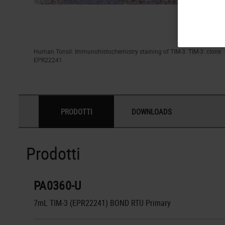
Human Tonsil: Immunohistochemistry staining of TIM-3. TIM-3: clone
EPR22241
PRODOTTI
DOWNLOADS
Prodotti
PA0360-U
7mL TIM-3 (EPR22241) BOND RTU Primary