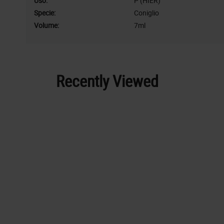
Uso:
P (HIER)
Specie:
Coniglio
Volume:
7ml
Recently Viewed