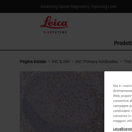
Advancing Cancer Diagnostics, Improving Lives
Prodott
Pagina iniziale
•
IHC & ISH
•
IHC Primary Antibodies
•
TIM
Noi e i nostr
direttamente 
Web, proporre
consentire al
campagne pubb
condividere i
consenso in 
maggiori info
LeicaBiosyst