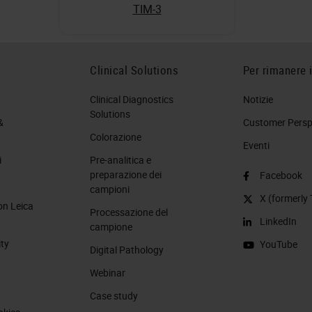
TIM-3
Clinical Solutions
Per rimanere 
Clinical Diagnostics
Notizie
Solutions
&
Customer Perspe
Colorazione
Eventi
i
Pre-analitica e
preparazione dei
Facebook
campioni
X (formerly 
on Leica
Processazione del
LinkedIn
campione
ity
YouTube
Digital Pathology
Webinar
Case study