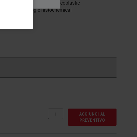
s of interest in normal and neoplastic
ing non-immunologic histochemical
AGGIUNGI AL
PREVENTIVO