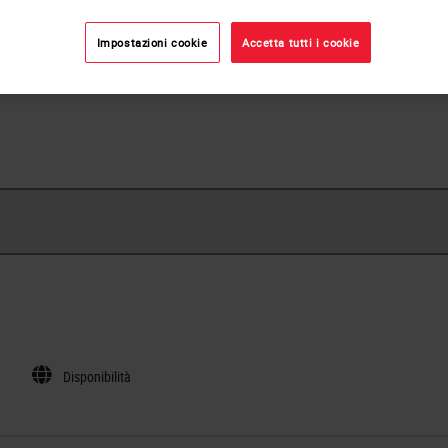
TIM-3 is recommended for the detection of specific antigen
tissues, as an adjunct to conventional histopathology us
Impostazioni cookie
Accetta tutti i cookie
stains.
Disponibilità