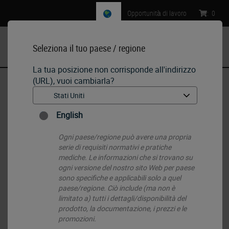
Opportunità di lavoro
:
0
Seleziona il tuo paese / regione
MENU
La tua posizione non corrisponde all'indirizzo
(URL), vuoi cambiarla?
Pagina iniziale
•
IHC & ISH
•
IHC Primary Antibodies
•
Desmin
English
Ogni paese/regione può avere una propria
serie di requisiti normativi e pratiche
mediche. Le informazioni che si trovano su
ogni versione del nostro sito Web per paese
sono specifiche e applicabili solo a quel
paese/regione. Ciò include (ma non è
limitato a) tutti i dettagli/disponibilità del
prodotto, la documentazione, i prezzi e le
promozioni.