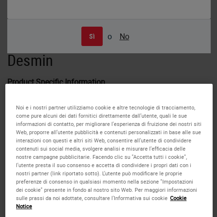
o
No
Sì
Human bowel: immunohistochemical staining for desmin. Note cytoplasmic
staining of smooth muscle containing cells. Desmin: clone DE-R-11
Desmin
Product Specific Information
DES-DERII reacts with an 18 kD rod piece of the
Noi e i nostri partner utilizziamo cookie e altre tecnologie di tracciamento,
come pure alcuni dei dati fornitici direttamente dall'utente, quali le sue
intermediate filament protein desmin (53 kD) in muscle
informazioni di contatto, per migliorare l'esperienza di fruizione dei nostri siti
cells. The antibody does not appear to recognize other
Web, proporre all'utente pubblicità e contenuti personalizzati in base alle sue
intermediate filament proteins. In normal tissues, Clone DE-
interazioni con questi e altri siti Web, consentire all'utente di condividere
contenuti sui social media, svolgere analisi e misurare l'efficacia delle
R-11 reacts with both striated (skeletal and cardiac) and
nostre campagne pubblicitarie. Facendo clic su "Accetta tutti i cookie",
smooth muscle cells. The labeling is confined to the Z
l'utente presta il suo consenso e accetta di condividere i propri dati con i
bands in skeletal and cardiac muscle giving a
nostri partner (link riportato sotto). L'utente può modificare le proprie
preferenze di consenso in qualsiasi momento nella sezione "Impostazioni
characteristic striated appearance.
dei cookie" presente in fondo al nostro sito Web. Per maggiori informazioni
sulle prassi da noi adottate, consultare l'Informativa sui cookie
Cookie
Notice
Disclaimer