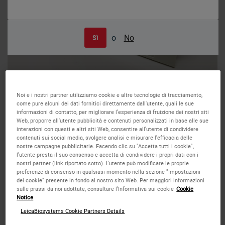
o
No
Sì
Noi e i nostri partner utilizziamo cookie e altre tecnologie di tracciamento,
come pure alcuni dei dati fornitici direttamente dall'utente, quali le sue
informazioni di contatto, per migliorare l'esperienza di fruizione dei nostri siti
Web, proporre all'utente pubblicità e contenuti personalizzati in base alle sue
interazioni con questi e altri siti Web, consentire all'utente di condividere
contenuti sui social media, svolgere analisi e misurare l'efficacia delle
nostre campagne pubblicitarie. Facendo clic su "Accetta tutti i cookie",
l'utente presta il suo consenso e accetta di condividere i propri dati con i
Low-Profile Disposable Blades
nostri partner (link riportato sotto). L'utente può modificare le proprie
preferenze di consenso in qualsiasi momento nella sezione "Impostazioni
819
dei cookie" presente in fondo al nostro sito Web. Per maggiori informazioni
sulle prassi da noi adottate, consultare l'Informativa sui cookie
Cookie
Notice
Cut the thin sections needed
for diagnostic clarity
.
LeicaBiosystems Cookie Partners Details