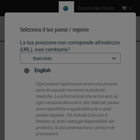
Opportunità di lavoro
:
0
Seleziona il tuo paese / regione
MENU
La tua posizione non corrisponde all'indirizzo
(URL), vuoi cambiarla?
Pagina iniziale
•
Histology Consumables
•
Ancillaries
•
Liston Bone Cutting Forceps
English
Ogni paese/regione può avere una propria
serie di requisiti normativi e pratiche
mediche. Le informazioni che si trovano su
ogni versione del nostro sito Web per paese
sono specifiche e applicabili solo a quel
paese/regione. Ciò include (ma non è
limitato a) tutti i dettagli/disponibilità del
prodotto, la documentazione, i prezzi e le
promozioni.