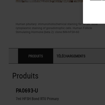
Human pituitary: immunohistochemical staining for HFSH. Note
cytoplasmic staining of gonadotrophic cells. Human Follicle
Stimulating Hormone (beta 2): clone INN-hFSH-60
PRODUITS
TÉLÉCHARGEMENTS
Produits
PA0693-U
7ml HFSH Bond RTU Primary