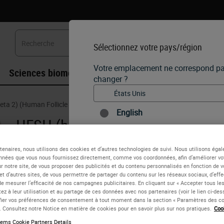
Sélectionnez votre pays/région
Votre emplacement ne correspond pas 
Sciences biomédicales
Formation
Assistanc
changer ?
eta 2) (Human Follicle Stimulating Hormone)
English
HFSH (beta 2) (Human Follicle S
Chaque pays/région peut avoir so
réglementaires et de pratiques mé
Description de l'antigène
tenaires, nous utilisons des cookies et d’autres technologies de suivi. Nous utilisons éga
chaque version de pays de notre si
nnées que vous nous fournissez directement, comme vos coordonnées, afin d’améliorer vo
uniquement à ce pays/région. Cela i
ur notre site, de vous proposer des publicités et du contenu personnalisés en fonction de v
L'hormone de stimulation du follicule (FSH) est une horm
détails/disponibilité des produits, 
 et d’autres sites, de vous permettre de partager du contenu sur les réseaux sociaux, d’eff
promotions.
de mesurer l’efficacité de nos campagnes publicitaires. En cliquant sur « Accepter tous les
dans la maturation des follicules ovariens et dans la sécr
ez à leur utilisation et au partage de ces données avec nos partenaires (voir le lien ci-de
ier vos préférences de consentement à tout moment dans la section « Paramètres des co
e. Consultez notre Notice en matière de cookies pour en savoir plus sur nos pratiques.
Coo
Chez l'homme, la FSH stimule la sécrétion de testostérone.
ems Cookie Partners Details