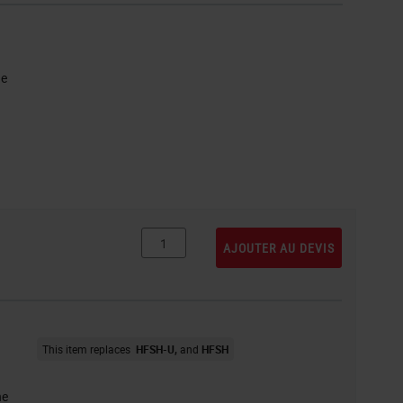
ne
AJOUTER AU DEVIS
This item replaces
HFSH-U
HFSH
ne