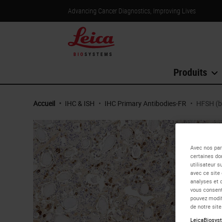
Advancing Cancer Diagnostics, Improving Lives
Produits
Accueil
•
IHC & ISH
•
IHC Primary Antibodies-FR
•
HFSH (b
Avec nos par
certaines do
utilisateur s
avec ce site
analyses et 
vous consent
pouvez modif
de notre sit
LeicaBiosyst