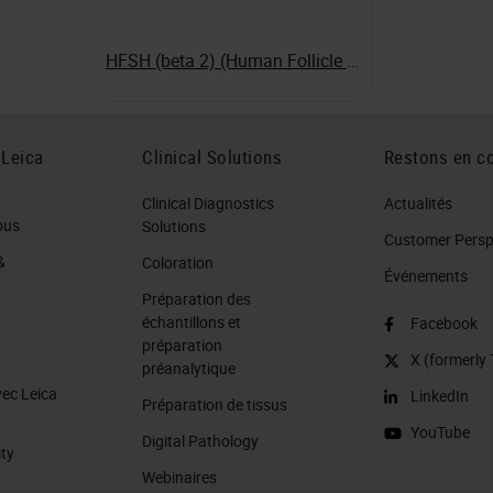
HFSH (beta 2) (Human Follicle Stimulating Hormone)
 Leica
Clinical Solutions
Restons en co
Clinical Diagnostics
Actualités
ous
Solutions
Customer Perspe
&
Coloration
Événements
Préparation des
échantillons et
Facebook
préparation
X (formerly 
préanalytique
vec Leica
LinkedIn
Préparation de tissus
YouTube
Digital Pathology
ity
Webinaires