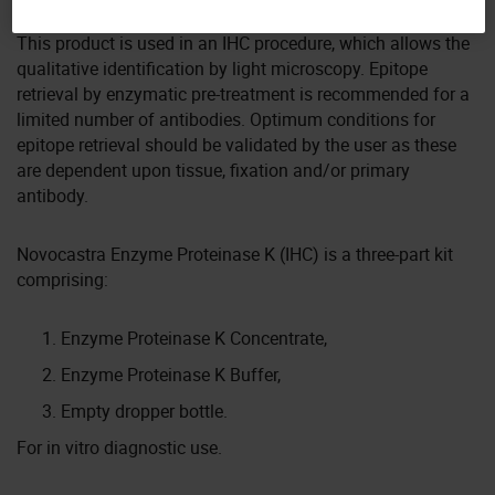
This product is used in an IHC procedure, which allows the
qualitative identification by light microscopy. Epitope
retrieval by enzymatic pre-treatment is recommended for a
limited number of antibodies. Optimum conditions for
epitope retrieval should be validated by the user as these
are dependent upon tissue, fixation and/or primary
antibody.
Novocastra Enzyme Proteinase K (IHC) is a three-part kit
comprising:
Enzyme Proteinase K Concentrate,
Enzyme Proteinase K Buffer,
Empty dropper bottle.
For in vitro diagnostic use.