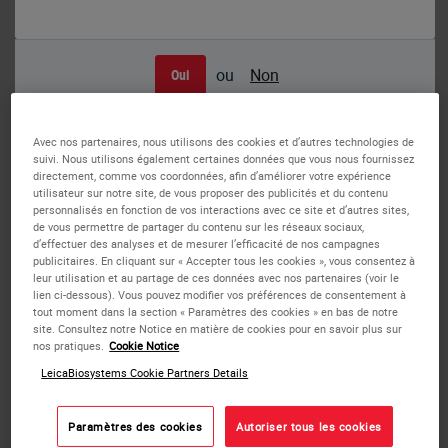
ou
Non
Oui
Enzyme Proteinase K (IHC) Kit
Avec nos partenaires, nous utilisons des cookies et d’autres technologies de
Novocastra Enzyme Proteinase K (IHC), RE7160-K, is
suivi. Nous utilisons également certaines données que vous nous fournissez
intended for the enzymatic pre-treatment of formalin-fixed,
directement, comme vos coordonnées, afin d’améliorer votre expérience
utilisateur sur notre site, de vous proposer des publicités et du contenu
paraffin-embedded tissue sections prior to incubation with
personnalisés en fonction de vos interactions avec ce site et d’autres sites,
a primary antibody in an immunohistochemical (IHC)
de vous permettre de partager du contenu sur les réseaux sociaux,
procedure.
d’effectuer des analyses et de mesurer l’efficacité de nos campagnes
publicitaires. En cliquant sur « Accepter tous les cookies », vous consentez à
leur utilisation et au partage de ces données avec nos partenaires (voir le
This product can be used for epitope retrieval with
lien ci-dessous). Vous pouvez modifier vos préférences de consentement à
tout moment dans la section « Paramètres des cookies » en bas de notre
Novocastra antibodies for which trypsin is recommended, a
site. Consultez notre Notice en matière de cookies pour en savoir plus sur
known exception to this is NCL-CYCLIN D1-GM. This two-
nos pratiques.
Cookie Notice
part kit comprises 0.75 mL of Enzyme Proteinase K
LeicaBiosystems Cookie Partners Details
Concentrate, RE7126, and 100 mL of Enzyme Proteinase K
Buffer, RE7127, sufficient to produce 100 mL of working
Paramètres des cookies
Autoriser tous les cookies
strength enzyme solution.