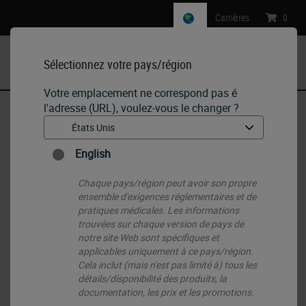
Carrières
:
0
Sélectionnez votre pays/région
MENU
Votre emplacement ne correspond pas é
l'adresse (URL), voulez-vous le changer ?
Accueil
•
IHC & ISH
•
Ancillaries & Consumables
•
Enzyme Proteinase K (IHC) Kit
English
Chaque pays/région peut avoir son propre
ensemble d'exigences réglementaires et de
pratiques médicales. Les informations
trouvées sur chaque version de pays de
notre site Web sont spécifiques et
applicables uniquement à ce pays/région.
Cela inclut (mais n'est pas limité à) tous les
détails/disponibilité des produits, la
documentation, les prix et les promotions.