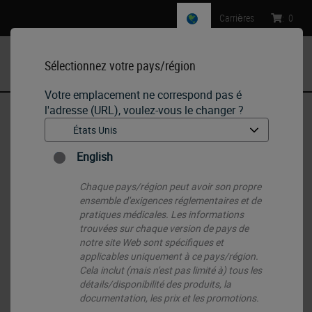
Carrières
:
0
Sélectionnez votre pays/région
MENU
Votre emplacement ne correspond pas é
l'adresse (URL), voulez-vous le changer ?
Accueil
•
IHC & ISH
•
Ancillaries & Consumables
•
Bond Open Containers 7 mL
English
Chaque pays/région peut avoir son propre
ensemble d'exigences réglementaires et de
pratiques médicales. Les informations
trouvées sur chaque version de pays de
notre site Web sont spécifiques et
applicables uniquement à ce pays/région.
Cela inclut (mais n'est pas limité à) tous les
détails/disponibilité des produits, la
documentation, les prix et les promotions.