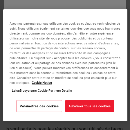
ou
Non
Oui
Avec nos partenaires, nous utilisons des cookies et d’autres technologies de
suivi. Nous utilisons également certaines données que vous nous fournissez
directement, comme vos coordonnées, afin d’améliorer votre expérience
utilisateur sur notre site, de vous proposer des publicités et du contenu
personnalisés en fonction de vos interactions avec ce site et d’autres sites,
de vous permettre de partager du contenu sur les réseaux sociaux,
d’effectuer des analyses et de mesurer l’efficacité de nos campagnes
publicitaires. En cliquant sur « Accepter tous les cookies », vous consentez à
Bond Open Containers 7 mL
leur utilisation et au partage de ces données avec nos partenaires (voir le
lien ci-dessous). Vous pouvez modifier vos préférences de consentement à
tout moment dans la section « Paramètres des cookies » en bas de notre
Les Conteneurs ouverts Bond 7 mL permettent l'utilisation
site. Consultez notre Notice en matière de cookies pour en savoir plus sur
nos pratiques.
Cookie Notice
de réactifs de n'importe quelle provenance avec le système
Bond.
LeicaBiosystems Cookie Partners Details
Chaque conteneur peut être rempli plusieurs fois jusqu'à ce
Paramètres des cookies
Autoriser tous les cookies
qu'un total de 40 ml ait été distribué.
Ils sont parfaits pour les réactifs qui sont utilisés de façon