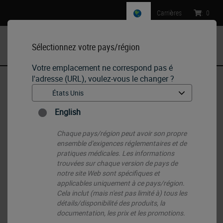
Carrières
:
0
Sélectionnez votre pays/région
MENU
Votre emplacement ne correspond pas é
l'adresse (URL), voulez-vous le changer ?
Accueil
•
Histology Consumables
•
Colorations routinières H&E et spéciales
•
Colorants secondaires/contre-colorants Éosine
English
Chaque pays/région peut avoir son propre
ensemble d'exigences réglementaires et de
pratiques médicales. Les informations
trouvées sur chaque version de pays de
notre site Web sont spécifiques et
applicables uniquement à ce pays/région.
Cela inclut (mais n'est pas limité à) tous les
détails/disponibilité des produits, la
documentation, les prix et les promotions.