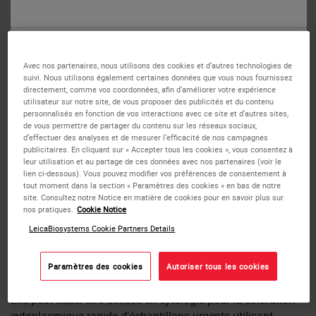
ou
Non
Oui
Avec nos partenaires, nous utilisons des cookies et d’autres technologies de
suivi. Nous utilisons également certaines données que vous nous fournissez
directement, comme vos coordonnées, afin d’améliorer votre expérience
utilisateur sur notre site, de vous proposer des publicités et du contenu
personnalisés en fonction de vos interactions avec ce site et d’autres sites,
de vous permettre de partager du contenu sur les réseaux sociaux,
d’effectuer des analyses et de mesurer l’efficacité de nos campagnes
publicitaires. En cliquant sur « Accepter tous les cookies », vous consentez à
leur utilisation et au partage de ces données avec nos partenaires (voir le
Colorants secondaires/contre-
lien ci-dessous). Vous pouvez modifier vos préférences de consentement à
tout moment dans la section « Paramètres des cookies » en bas de notre
colorants Éosine
site. Consultez notre Notice en matière de cookies pour en savoir plus sur
nos pratiques.
Cookie Notice
L'éosine Y est un colorant secondaire à base d'alcool,
prêt à
LeicaBiosystems Cookie Partners Details
l'emploi,
utilisé principalement en histologie pour
la
coloration à l'hématoxiline et à l'éosine de routine
.
Paramètres des cookies
Autoriser tous les cookies
Elle peut aussi être utilisée en cytologie pour la coloration