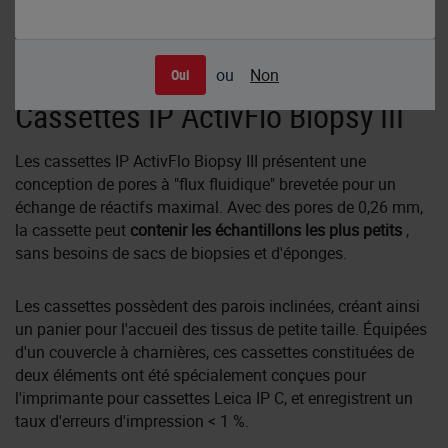
ou
Non
Oui
Cassettes IP ActivFlo Biopsy III
Les cassettes IP ActivFlo Biopsy III présentent une
conception de pores à "flux fluidique" brevetée pour un
échange de réactifs maximal. Avec des pores de 0,26 mm,
la cassette peut
contenir les échantillons les plus petits
,
sans besoins de sacs de biopsies et d'éponges.
Les cassettes possèdent des parois inclinées, créant ainsi
un panier pour l'accueil des tissus de petite taille. Équipées
d'un couvercle à charnières, ces cassettes constituées de
deux éléments ont été spécialement conçues pour
l'imprimante pour cassettes Leica IP C, et enregistrent un
taux d'erreurs d'impression < 1 %.