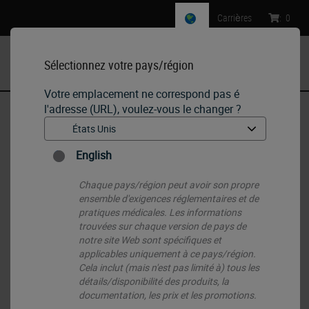
Carrières
:
0
Sélectionnez votre pays/région
MENU
Votre emplacement ne correspond pas é
l'adresse (URL), voulez-vous le changer ?
Accueil
•
Histology Consumables
•
Cassettes
•
Cassettes IP ActivFlo Biopsy III
English
Chaque pays/région peut avoir son propre
ensemble d'exigences réglementaires et de
pratiques médicales. Les informations
trouvées sur chaque version de pays de
notre site Web sont spécifiques et
applicables uniquement à ce pays/région.
Cela inclut (mais n'est pas limité à) tous les
détails/disponibilité des produits, la
documentation, les prix et les promotions.