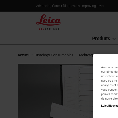
Advancing Cancer Diagnostics, Improving Lives
Produits
Accueil
•
Histology Consumables
•
Archivage, transport & 
Avec nos par
certaines do
utilisateur s
avec ce site
analyses et 
vous consent
pouvez modif
de notre sit
LeicaBiosyst