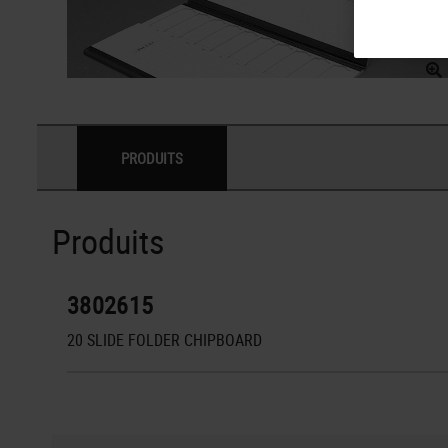
PRODUITS
Produits
3802615
20 SLIDE FOLDER CHIPBOARD