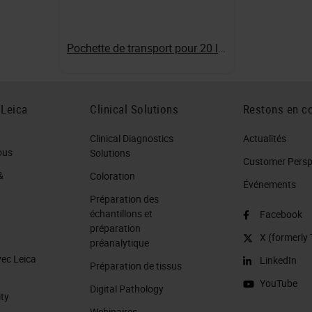
Pochette de transport pour 20 lames
 Leica
Clinical Solutions
Restons en co
Clinical Diagnostics
Actualités
ous
Solutions
Customer Perspe
&
Coloration
Événements
Préparation des
échantillons et
Facebook
préparation
X (formerly 
préanalytique
vec Leica
LinkedIn
Préparation de tissus
YouTube
Digital Pathology
ity
Webinaires