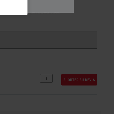
u
Non
tes ou en caisses de 72 pochettes.
AJOUTER AU DEVIS