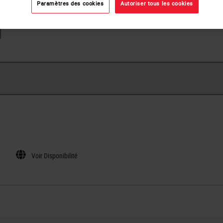
Paramètres des cookies
Autoriser tous les cookies
o
Oui
Disponible en pochette individuelle, en boîtes de 12 pochet
Voir Disponibilité