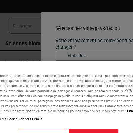
Sélectionnez votre pays/région
Votre emplacement ne correspond pas 
Sciences biomédicales
Formation
Assistanc
changer ?
stockage
•
Pochette de transport pour 20 lames
English
Pochette de transport pour 20 l
tenaires, nous utilisons des cookies et d’autres technologies de suivi. Nous utilisons éga
Chaque pays/région peut avoir so
nnées que vous nous fournissez directement, comme vos coordonnées, afin d’améliorer vo
réglementaires et de pratiques mé
ur notre site, de vous proposer des publicités et du contenu personnalisés en fonction de v
La pochette pour 20 lames est une pochette en aggloméré 
 et d’autres sites, de vous permettre de partager du contenu sur les réseaux sociaux, d’eff
chaque version de pays de notre si
protection des lames se replient sans endommager la charn
de mesurer l’efficacité de nos campagnes publicitaires. En cliquant sur « Accepter tous les
uniquement à ce pays/région. Cela i
ez à leur utilisation et au partage de ces données avec nos partenaires (voir le lien ci-de
détails/disponibilité des produits, 
ier vos préférences de consentement à tout moment dans la section « Paramètres des co
promotions.
Chaque lame est identifiée par un numéro et par un index i
e. Consultez notre Notice en matière de cookies pour en savoir plus sur nos pratiques.
Coo
peuvent être
facilement retirées
en touchant simplement n'im
ems Cookie Partners Details
Pour
éviter la contamination
de la pochette par des lames 
sont dentelés sur leur face intérieure.