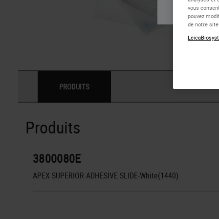
vous consent
pouvez modif
de notre sit
LeicaBiosyst
PRODUITS
Produits
3800080E
APEX SUPERIOR ADHESIVE SLIDE-White(1440)