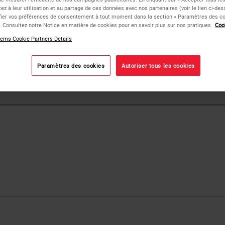
ou
Non
Oui
ez à leur utilisation et au partage de ces données avec nos partenaires (voir le lien ci-de
Toutes les lames de la gamme Apex sont recommandées pou
ier vos préférences de consentement à tout moment dans la section « Paramètres des co
que les techniques standard d'IHC et de récupération de l'an
e. Consultez notre Notice en matière de cookies pour en savoir plus sur nos pratiques.
Coo
pouce x 3 pouces x 0,04 pouce.
ems Cookie Partners Details
Paramètres des cookies
Autoriser tous les cookies