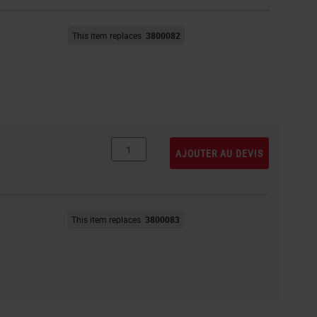
This item replaces
3800082
AJOUTER AU DEVIS
This item replaces
3800083