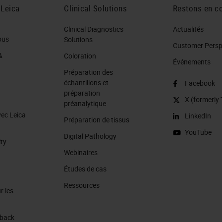
 Leica
Clinical Solutions
Restons en co
Clinical Diagnostics
Actualités
ous
Solutions
Customer Perspe
&
Coloration
Événements
Préparation des
échantillons et
Facebook
préparation
X (formerly 
préanalytique
vec Leica
LinkedIn
Préparation de tissus
YouTube
Digital Pathology
ity
Webinaires
Études de cas
Ressources
r les
 back