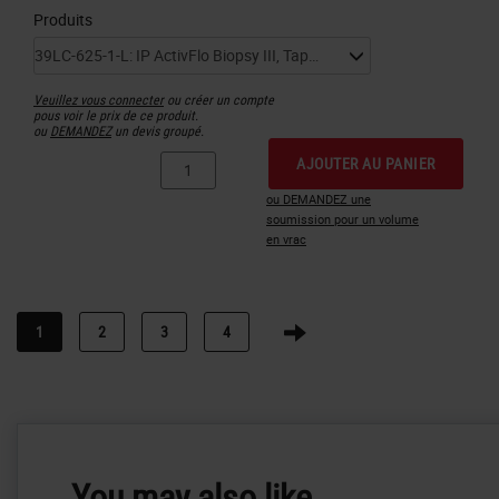
Produits
Veuillez vous connecter
ou créer un compte
pous voir le prix de ce produit.
ou
DEMANDEZ
un devis groupé.
AJOUTER AU PANIER
ou DEMANDEZ une
soumission pour un volume
en vrac
1
2
3
4
You may also like