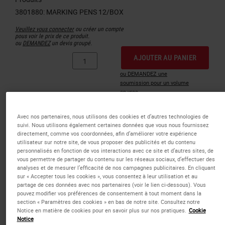
Veuillez vous connecter
ou créer un compte
pous voir le prix de ce produit.
ou
DEMANDEZ
un devis groupé.
AJOUTER AU PANIER
ou DEMANDEZ une
soumission pour un volume
en vrac
Avec nos partenaires, nous utilisons des cookies et d’autres technologies de
suivi. Nous utilisons également certaines données que vous nous fournissez
directement, comme vos coordonnées, afin d’améliorer votre expérience
utilisateur sur notre site, de vous proposer des publicités et du contenu
personnalisés en fonction de vos interactions avec ce site et d’autres sites, de
vous permettre de partager du contenu sur les réseaux sociaux, d’effectuer des
analyses et de mesurer l’efficacité de nos campagnes publicitaires. En cliquant
sur « Accepter tous les cookies », vous consentez à leur utilisation et au
partage de ces données avec nos partenaires (voir le lien ci-dessous). Vous
pouvez modifier vos préférences de consentement à tout moment dans la
section « Paramètres des cookies » en bas de notre site. Consultez notre
Notice en matière de cookies pour en savoir plus sur nos pratiques.
Cookie
Notice