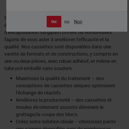
Sécurisez votre tissu, améliorez son traitement et
ou
Non
Oui
éliminez la coupe des blocs. Les cassettes et moules
d'encapsulation Surgipath offrent de nombreuses
façons de vous aider à améliorer l'efficacité et la
qualité. Nos cassettes sont disponibles dans une
variété de formats et de constructions, y compris en
une ou deux pièces, avec ruban adhésif, et même en
tube pré-emballé sans soudure.
Maximisez la qualité du traitement – des
conceptions de cassettes uniques optimisent
l'échange de réactifs.
Améliorez la productivité – des cassettes et
moules étroitement assortis éliminent le
grattage/la coupe des blocs.
Créez votre solution idéale – choisissez parmi
une gamme diversifiée avec de nombreuses