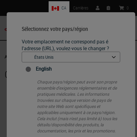
CA
Carrières
:
0
Sélectionnez votre pays/région
MENU
Votre emplacement ne correspond pas é
l'adresse (URL), voulez-vous le changer ?
Accueil
•
Histology Consumables
•
Cassettes
English
Cassettes
Chaque pays/région peut avoir son propre
ensemble d'exigences réglementaires et de
pratiques médicales. Les informations
trouvées sur chaque version de pays de
notre site Web sont spécifiques et
applicables uniquement à ce pays/région.
Cela inclut (mais n'est pas limité à) tous les
détails/disponibilité des produits, la
documentation, les prix et les promotions.