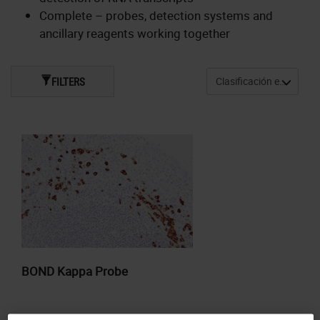
Complete – probes, detection systems and
ancillary reagents working together
FILTERS
BOND Kappa Probe