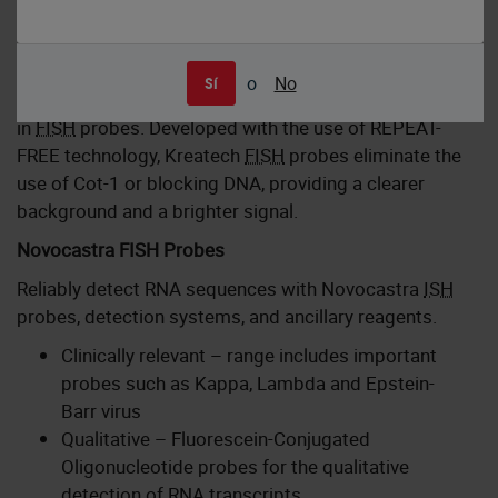
Kreatech FISH Probes
o
No
Sí
Kreatech
FISH
probes are the latest in advancements
in
FISH
probes. Developed with the use of REPEAT-
FREE technology, Kreatech
FISH
probes eliminate the
use of Cot-1 or blocking DNA, providing a clearer
background and a brighter signal.
Novocastra FISH Probes
Reliably detect RNA sequences with Novocastra
ISH
probes, detection systems, and ancillary reagents.
Clinically relevant – range includes important
probes such as Kappa, Lambda and Epstein-
Barr virus
Qualitative – Fluorescein-Conjugated
Oligonucleotide probes for the qualitative
detection of RNA transcripts