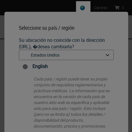
Carreras
:
0
Seleccione su país / región
MENU
Su ubicación no coincide con la dirección
(URL), �desea cambiarla?
Inicio
•
IHC & ISH
•
ISH Probes - Molecular Pathology
English
ISH Probes - Molecular Pathology
Cada país / región puede tener su propio
conjunto de requisitos reglamentarios y
prácticas médicas. La información que se
encuentra en la versión de cada país de
nuestro sitio web es específica y aplicable
solo para ese país / región. Esto incluye
(pero no se limita a) todos los detalles /
disponibilidad del producto,
documentación, precios y promociones.