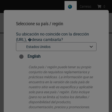
Carreras
:
0
Seleccione su país / región
MENU
Su ubicación no coincide con la dirección
(URL), �desea cambiarla?
Inicio
•
IHC & ISH
•
IHC Primary Antibodies
•
Sarcoglycan Antibodies
English
Cada país / región puede tener su propio
conjunto de requisitos reglamentarios y
prácticas médicas. La información que se
encuentra en la versión de cada país de
nuestro sitio web es específica y aplicable
solo para ese país / región. Esto incluye
(pero no se limita a) todos los detalles /
disponibilidad del producto,
documentación, precios y promociones.