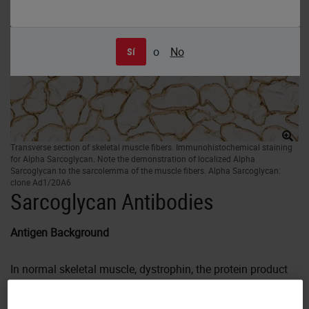
o
No
Sí
Transverse section of skeletal muscle fibers. Immunohistochemical staining
for Alpha Sarcoglycan. Note the demonstration of localized Alpha
Sarcoglycan to the sarcolemma of the muscle fibers. Alpha Sarcoglycan:
clone Ad1/20A6
Sarcoglycan Antibodies
Antigen Background
In normal skeletal muscle, dystrophin, the protein product
of the gene which is defective in Duchenne and Becker
muscular dystrophy, is attached to the muscle membrane