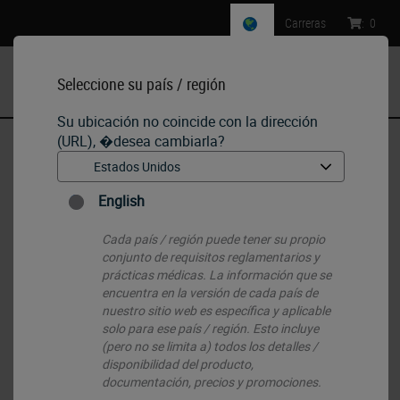
Carreras
:
0
Seleccione su país / región
MENU
Su ubicación no coincide con la dirección
(URL), �desea cambiarla?
Inicio
•
IHC & ISH
•
IHC Primary Antibodies
•
P120 Catenin
English
Cada país / región puede tener su propio
conjunto de requisitos reglamentarios y
prácticas médicas. La información que se
encuentra en la versión de cada país de
nuestro sitio web es específica y aplicable
solo para ese país / región. Esto incluye
(pero no se limita a) todos los detalles /
disponibilidad del producto,
documentación, precios y promociones.