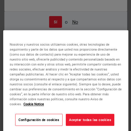
o
No
Sí
Human breast carcinoma: immunohistochemical staining for p120 Catenin
antigen. Note membrane and cytoplasmic staining of malignant cells. p120
Catenin: clone EP66
P120 Catenin
Nosotros y nuestros socios utilizamos cookies, otras tecnologías de
seguimiento y parte de los datos que usted nos proporciona directamente
Antigen Background
(como sus datos de contacto) para mejorar su experiencia de uso de
nuestro sitio web, ofrecerle publicidad y contenido personalizado basado en
su interacción con este y otros sitios web, permitirle compartir contenido en
p120 Catenin is a regulator of cell-cell adhesion, achieved
redes sociales, efectuar análisis y medir la efectividad de nuestras
campañas publicitarias. Al hacer clic en “Aceptar todas las cookies”, usted
through interaction with classical and Type II cadherins.
otorga su consentimiento al respecto y a que compartamos estos datos con
Evidence also exists for a role in the regulation of cadherin
nuestros socios (consulte el enlace siguiente). Siempre que lo desee, puede
availability on the cell surface. p120 Catenin also regulates
cambiar sus preferencias de consentimiento en la sección “Configuración de
cookies”, en la parte inferior de nuestro sitio web. Para obtener más
actin dynamics, placing it as a potential master regulator
información sobre nuestras políticas, consulte nuestro Aviso de
of the cell motility/cell adhesion phenotypes.
cookies.
Cookie Notice
Recent studies have suggested a tumor-suppression role
for p120, with loss of p120 expression implicated in the
Configuración de cookies
Aceptar todas las cookies
development of a tumor microenvironment and induction
of metastatic progression. The expression of p120 Catenin