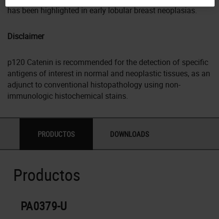
has been highlighted in early lobular breast neoplasias.
Disclaimer
p120 Catenin is recommended for the detection of specific
antigens of interest in normal and neoplastic tissues, as an
adjunct to conventional histopathology using non-
immunologic histochemical stains.
PRODUCTOS
DOWNLOADS
Productos
PA0379-U