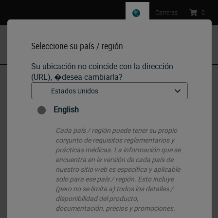
Carreras
:
0
Seleccione su país / región
MENU
Su ubicación no coincide con la dirección
(URL), �desea cambiarla?
Inicio
•
IHC & ISH
•
IHC Primary Antibodies
•
Human Herpesvirus Type 8 (HHV8)
English
Cada país / región puede tener su propio
conjunto de requisitos reglamentarios y
prácticas médicas. La información que se
encuentra en la versión de cada país de
nuestro sitio web es específica y aplicable
solo para ese país / región. Esto incluye
(pero no se limita a) todos los detalles /
disponibilidad del producto,
documentación, precios y promociones.