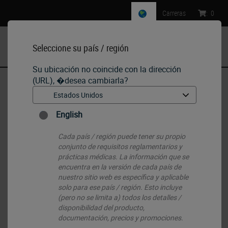
Carreras
:
0
Seleccione su país / región
MENU
Su ubicación no coincide con la dirección
(URL), �desea cambiarla?
Inicio
•
IHC & ISH
•
Detection Systems
•
Peroxidase Detection Systems (Ready-to-Use)
English
Cada país / región puede tener su propio
conjunto de requisitos reglamentarios y
prácticas médicas. La información que se
encuentra en la versión de cada país de
nuestro sitio web es específica y aplicable
solo para ese país / región. Esto incluye
(pero no se limita a) todos los detalles /
disponibilidad del producto,
documentación, precios y promociones.