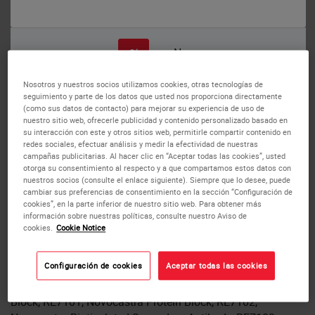
o
No
Sí
Nosotros y nuestros socios utilizamos cookies, otras tecnologías de
seguimiento y parte de los datos que usted nos proporciona directamente
(como sus datos de contacto) para mejorar su experiencia de uso de
nuestro sitio web, ofrecerle publicidad y contenido personalizado basado en
su interacción con este y otros sitios web, permitirle compartir contenido en
redes sociales, efectuar análisis y medir la efectividad de nuestras
Peroxidase Detection Systems
campañas publicitarias. Al hacer clic en “Aceptar todas las cookies”, usted
otorga su consentimiento al respecto y a que compartamos estos datos con
(Ready-to-Use)
nuestros socios (consulte el enlace siguiente). Siempre que lo desee, puede
cambiar sus preferencias de consentimiento en la sección “Configuración de
cookies”, en la parte inferior de nuestro sitio web. Para obtener más
The systems (250 tests), RE7110-K, and (500 tests),
información sobre nuestras políticas, consulte nuestro Aviso de
cookies.
Cookie Notice
RE7120-K, are for the visualization of mouse IgG, mouse
IgM and rabbit IgG primary antibodies.
Configuración de cookies
Aceptar todas las cookies
Each detection system contains Novocastra Peroxidase
Block, RE7101, Novocastra Protein Block, RE7102,