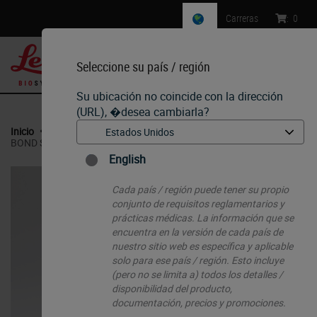
Carreras
:
0
Seleccione su país / región
MENU
Su ubicación no coincide con la dirección
(URL), �desea cambiarla?
Inicio
•
IHC & ISH
•
Ancillaries & Consumables
•
BOND Slide Labeler Printing Ribbon
English
Cada país / región puede tener su propio
conjunto de requisitos reglamentarios y
prácticas médicas. La información que se
encuentra en la versión de cada país de
nuestro sitio web es específica y aplicable
solo para ese país / región. Esto incluye
(pero no se limita a) todos los detalles /
disponibilidad del producto,
documentación, precios y promociones.