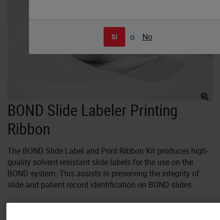
o
No
Sí
BOND Slide Labeler Printing
Ribbon
The BOND Slide Label and Print Ribbon Kit produces high-
quality solvent-resistant slide labels for the use on the
BOND system. This assists in preserving the integrity of
slide and patient record identification on BOND slides.
The BOND Universal Slide Labels adhere to slides for easy