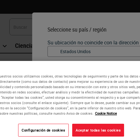
Seleccione su país / región
Su ubicación no coincide con la direcció
Ciencias de la vida
Formación
Soporte
English
 Containers 7 mL
BOND Open Containers 7 mL
uestros socios utilizamos cookies, otras tecnologías de seguimiento y parte de los datos
Cada país / región puede tener su propi
directamente (como sus datos de contacto) para mejorar su experiencia de uso de nuestro
reglamentarios y prácticas médicas. La
blicidad y contenido personalizado basado en su interacción con este y otros sitios web, pe
la versión de cada país de nuestro sitio 
BOND Open 7 mL Containers allow the use of reagents fr
ntenido en redes sociales, efectuar análisis y medir la efectividad de nuestras campañas p
para ese país / región. Esto incluye (pero
n “Aceptar todas las cookies”, usted otorga su consentimiento al respecto y a que compa
/ disponibilidad del producto, document
estros socios (consulte el enlace siguiente). Siempre que lo desee, puede cambiar sus pr
to en la sección “Configuración de cookies”, en la parte inferior de nuestro sitio web. Pa
Each container can be refilled until a total of 40 mL has be
sobre nuestras políticas, consulte nuestro Aviso de cookies.
Cookie Notice
They are ideal for reagents that are consumed intermittently
Configuración de cookies
Aceptar todas las cookies
o
No
Sí