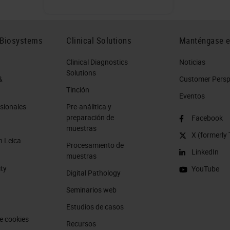
 Biosystems
Clinical Solutions
Manténgase e
Clinical Diagnostics
Noticias
Solutions
&
Customer Perspe
Tinción
Eventos
sionales
Pre-análitica y
preparación de
Facebook
muestras
X (formerly 
n Leica
Procesamiento de
LinkedIn
muestras
ity
YouTube
Digital Pathology
Seminarios web
Estudios de casos
e cookies
Recursos