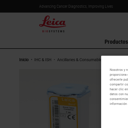
Advancing Cancer Diagnostics, Improving Lives
Productos
Inicio
•
IHC & ISH
•
Ancillaries & Consumables
•
BOND Open
Nosotros y n
proporciona 
ofrecerle pu
compartir co
hacer clic e
datos con nu
consentimien
información 