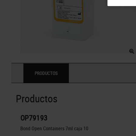
PRODUCTOS
Productos
OP79193
Bond Open Containers 7ml caja 10