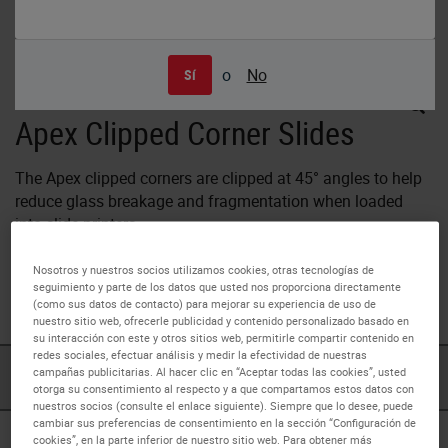
o
No
Sí
Apex Clipped Corner Slides
The Apex clipped corners are clipped at 45° angles to help
reduce glass breakage and fragmentation when loaded
into slide printers.
Nosotros y nuestros socios utilizamos cookies, otras tecnologías de
These slides have been optimized for use with the Leica IP
seguimiento y parte de los datos que usted nos proporciona directamente
S Printer and
Sakura Finetek printer
.
(como sus datos de contacto) para mejorar su experiencia de uso de
nuestro sitio web, ofrecerle publicidad y contenido personalizado basado en
su interacción con este y otros sitios web, permitirle compartir contenido en
redes sociales, efectuar análisis y medir la efectividad de nuestras
campañas publicitarias. Al hacer clic en “Aceptar todas las cookies”, usted
PRODUCTOS
otorga su consentimiento al respecto y a que compartamos estos datos con
nuestros socios (consulte el enlace siguiente). Siempre que lo desee, puede
cambiar sus preferencias de consentimiento en la sección “Configuración de
cookies”, en la parte inferior de nuestro sitio web. Para obtener más