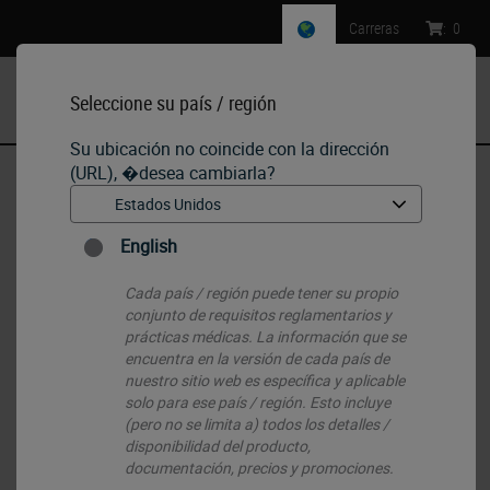
Carreras
:
0
Seleccione su país / región
MENU
Su ubicación no coincide con la dirección
(URL), �desea cambiarla?
Inicio
•
Histology Consumables
•
Slides & Coverglass
•
Apex Clipped Corner Slides
English
Cada país / región puede tener su propio
conjunto de requisitos reglamentarios y
prácticas médicas. La información que se
encuentra en la versión de cada país de
nuestro sitio web es específica y aplicable
solo para ese país / región. Esto incluye
(pero no se limita a) todos los detalles /
disponibilidad del producto,
documentación, precios y promociones.