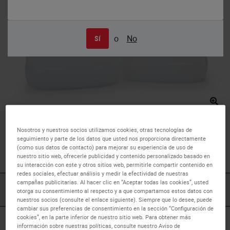
o
No
Sí
Decalcifier System
Nosotros y nuestros socios utilizamos cookies, otras tecnologías de
Decalcifier I is a unique
decalcifying solution
that has the
seguimiento y parte de los datos que usted nos proporciona directamente
(como sus datos de contacto) para mejorar su experiencia de uso de
ability to fix and decalcify at the same time.
nuestro sitio web, ofrecerle publicidad y contenido personalizado basado en
su interacción con este y otros sitios web, permitirle compartir contenido en
redes sociales, efectuar análisis y medir la efectividad de nuestras
campañas publicitarias. Al hacer clic en “Aceptar todas las cookies”, usted
PRODUCTOS
DOWNLOADS
otorga su consentimiento al respecto y a que compartamos estos datos con
nuestros socios (consulte el enlace siguiente). Siempre que lo desee, puede
cambiar sus preferencias de consentimiento en la sección “Configuración de
cookies”, en la parte inferior de nuestro sitio web. Para obtener más
información sobre nuestras políticas, consulte nuestro Aviso de