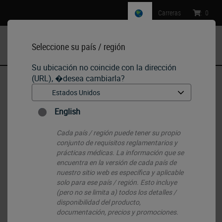
Carreras
:
0
Seleccione su país / región
MENU
Su ubicación no coincide con la dirección
(URL), �desea cambiarla?
Inicio
•
Histology Consumables
•
Reagents & Solutions
•
Decalcifier System
English
Cada país / región puede tener su propio
conjunto de requisitos reglamentarios y
prácticas médicas. La información que se
encuentra en la versión de cada país de
nuestro sitio web es específica y aplicable
solo para ese país / región. Esto incluye
(pero no se limita a) todos los detalles /
disponibilidad del producto,
documentación, precios y promociones.