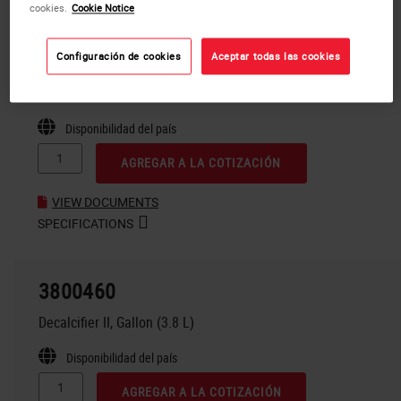
Productos
cookies.
Cookie Notice
3800440
Configuración de cookies
Aceptar todas las cookies
DECALCIFIER I GALLON
Disponibilidad del país
AGREGAR A LA COTIZACIÓN
VIEW DOCUMENTS
SPECIFICATIONS
3800460
Decalcifier II, Gallon (3.8 L)
Disponibilidad del país
AGREGAR A LA COTIZACIÓN