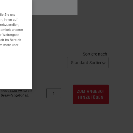
ein
die Sie uns
n, Ihnen auf
eitzustellen,
ksamkeit unserer
er Weitergabe
zeit im Bereich
um mehr über
Sortiere nach
oder
FORDERN
Sie ein
ZUM ANGEBOT
Gesamtangebot an.
HINZUFÜGEN