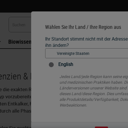
Wählen Sie Ihr Land / Ihre Region aus
Ihr Standort stimmt nicht mit der Adress
Biowissenschaften
Weiterbildung
Beratung
ihn ändern?
English
enzien & Lösungen
Jedes Land/jede Region kann seine ei
und medizinischen Praktiken haben. Di
Länderversionen unserer Website sind s
e die exakten Reagenzien, die Sie benötigen, um jeden
dieses Land/diese Region. Dies umfasst
 vorzubereiten und zu verarbeiten. Wählen Sie Ihren
alle Produktdetails/Verfügbarkeit, Do
en Entkalker, Fixiermittel und andere Reagenzien, um das
Werbeaktionen.
urch alle Phasen des präanalytischen Arbeitsablaufs zu
elen Sie qualitativ hochwertige Ergebnisse – bewährte