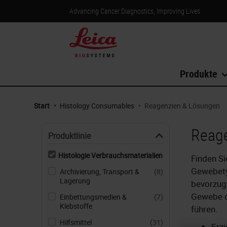
Advancing Cancer Diagnostics, Improving Lives
Produkte
Start
•
Histology Consumables
•
Reagenzien & Lösungen
Reag
Produktlinie
Histologie Verbrauchsmaterialien
Finden Si
Gewebetyp
Archivierung, Transport &
(8)
Lagerung
bevorzugt
Gewebe d
Einbettungsmedien &
(7)
Klebstoffe
führen.
Hilfsmittel
(31)
Erzi