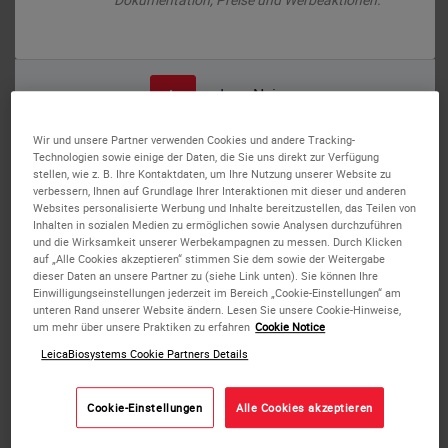
oder
Nein
Ja
Wir und unsere Partner verwenden Cookies und andere Tracking-
Technologien sowie einige der Daten, die Sie uns direkt zur Verfügung
stellen, wie z. B. Ihre Kontaktdaten, um Ihre Nutzung unserer Website zu
verbessern, Ihnen auf Grundlage Ihrer Interaktionen mit dieser und anderen
Websites personalisierte Werbung und Inhalte bereitzustellen, das Teilen von
Inhalten in sozialen Medien zu ermöglichen sowie Analysen durchzuführen
und die Wirksamkeit unserer Werbekampagnen zu messen. Durch Klicken
auf „Alle Cookies akzeptieren“ stimmen Sie dem sowie der Weitergabe
dieser Daten an unsere Partner zu (siehe Link unten). Sie können Ihre
Einwilligungseinstellungen jederzeit im Bereich „Cookie-Einstellungen“ am
PELORIS Parablocks Paraffin
unteren Rand unserer Website ändern. Lesen Sie unsere Cookie-Hinweise,
um mehr über unsere Praktiken zu erfahren
Cookie Notice
LeicaBiosystems Cookie Partners Details
PELORIS Parablocks are
pre-formed blocks
of paraffin that
are provided in plastic molds.
Cookie-Einstellungen
Alle Cookies akzeptieren
The pre-formed blocks fit easily into the paraffin chamber