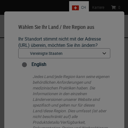
CH
Karriere
:
0
Wählen Sie Ihr Land / Ihre Region aus
MENU
Ihr Standort stimmt nicht mit der Adresse
(URL) überein, möchten Sie ihn ändern?
Start
•
Histology Consumables
•
Paraffine
•
PELORIS Parablocks Paraffin
English
Jedes Land/jede Region kann seine eigenen
behördlichen Anforderungen und
medizinischen Praktiken haben. Die
Informationen in den einzelnen
Länderversionen unserer Website sind
spezifisch und gelten nur für dieses
Land/diese Region. Dies umfasst (ist aber
nicht beschränkt auf) alle
Produktdetails/Verfügbarkeit,
Dokumentation, Preise und Werbeaktionen.