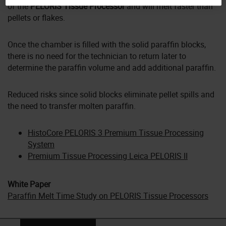
of the
PELORIS Tissue Processor
and will melt faster than
pellets or flakes.
Once the chamber is filled with the solid paraffin blocks,
there is no need for the technician to return later to
determine the paraffin volume and add additional paraffin.
Reduced risks since solid blocks eliminate pellet spills and
the need to transfer molten paraffin.
HistoCore PELORIS 3 Premium Tissue Processing
System
Premium Tissue Processing Leica PELORIS II
White Paper
Paraffin Melt Time Study on PELORIS Tissue Processors